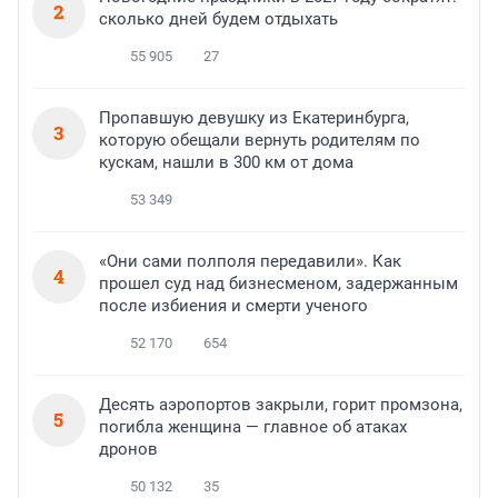
2
сколько дней будем отдыхать
55 905
27
Пропавшую девушку из Екатеринбурга,
3
которую обещали вернуть родителям по
кускам, нашли в 300 км от дома
53 349
«Они сами полполя передавили». Как
4
прошел суд над бизнесменом, задержанным
после избиения и смерти ученого
52 170
654
Десять аэропортов закрыли, горит промзона,
5
погибла женщина — главное об атаках
дронов
50 132
35