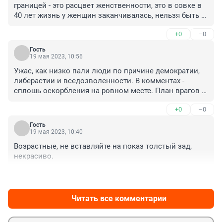
границей - это расцвет женственности, это в совке в 
40 лет жизнь у женщин заканчивалась, нельзя быть 
такими отсталыми, причем мужчины тоже стареют и у 
+0
–0
них тоже климакс есть. За границей мужчины 
встречаются с ровесницами, а нашим все молодые 
Гость
нужны, причем там они ухоженные и нарядные, а 
19 мая 2023, 10:56
наши уже после 30 совсем не айс, в массе своей, но 
Ужас, как низко пали люди по причине демократии, 
твердо уверены, что женщины все старые, а им 
либерастии и вседозволенности. В комментах - 
любой внешности и возраста только юная красотка 
сплошь оскорбления на ровном месте. План врагов 
подходит. Сейчас закончилось мужское время, когда 
по оскотиниванию населения даёт свои плоды.
любой хорош.
+0
–0
Гость
19 мая 2023, 10:40
Возрастные, не вставляйте на показ толстый зад, 
некрасиво.
+0
–0
Читать все комментарии