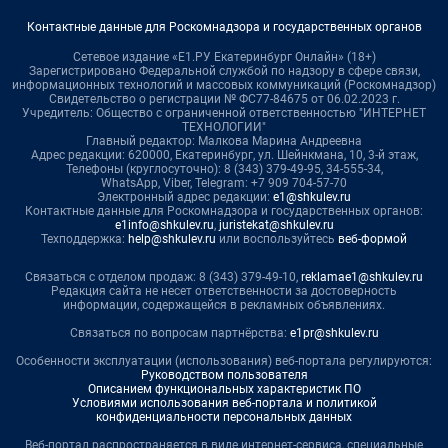
Контактные данные для Роскомнадзора и государственных органов
Сетевое издание «Е1.РУ Екатеринбург Онлайн» (18+)
Зарегистрировано Федеральной службой по надзору в сфере связи,
информационных технологий и массовых коммуникаций (Роскомнадзор)
Свидетельство о регистрации № ФС77-84675 от 06.02.2023 г.
Учредитель: Общество с ограниченной ответственностью "ИНТЕРНЕТ
ТЕХНОЛОГИИ"
Главный редактор: Малкова Марина Андреевна
Адрес редакции: 620000, Екатеринбург, ул. Шейнкмана, 10, 3-й этаж,
Телефоны (круглосуточно): 8 (343) 379-49-95, 34-555-34,
WhatsApp, Viber, Telegram: +7 909 704-57-70
Электронный адрес редакции:
e1@shkulev.ru
Контактные данные для Роскомнадзора и государственных органов:
e1info@shkulev.ru
,
juristekat@shkulev.ru
Техподдержка:
help@shkulev.ru
или воспользуйтесь
веб-формой
Связаться с отделом продаж: 8 (343) 379-49-10,
reklamae1@shkulev.ru
Редакция сайта не несет ответственности за достоверность
информации, содержащейся в рекламных объявлениях.
Связаться по вопросам партнёрства:
e1pr@shkulev.ru
Особенности эксплуатации (использования) веб-портала регулируются:
Руководством пользователя
Описанием функциональных характеристик ПО
Условиями использования веб-портала и политикой
конфиденциальности персональных данных
Веб-портал распространяется в виде интернет-сервиса, специальные