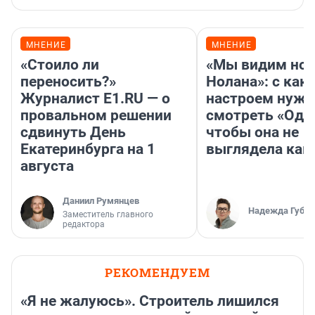
МНЕНИЕ
МНЕНИЕ
«Стоило ли
«Мы видим нов
переносить?»
Нолана»: с как
Журналист E1.RU — о
настроем нужн
провальном решении
смотреть «Оди
сдвинуть День
чтобы она не
Екатеринбурга на 1
выглядела как
августа
Даниил Румянцев
Надежда Губар
Заместитель главного
редактора
РЕКОМЕНДУЕМ
«Я не жалуюсь». Строитель лишился