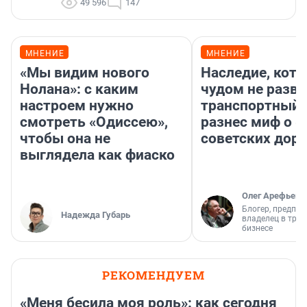
49 596
147
МНЕНИЕ
МНЕНИЕ
«Мы видим нового
Наследие, кото
Нолана»: с каким
чудом не разва
настроем нужно
транспортный 
смотреть «Одиссею»,
разнес миф о 
чтобы она не
советских доро
выглядела как фиаско
Олег Арефьев
Блогер, предпри
Надежда Губарь
владелец в тра
бизнесе
РЕКОМЕНДУЕМ
«Меня бесила моя роль»: как сегодня