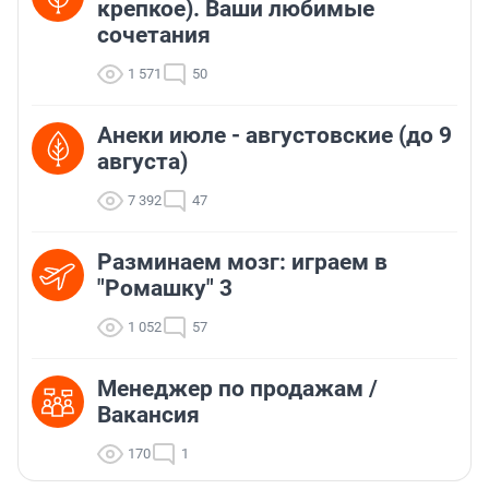
крепкое). Ваши любимые
сочетания
1 571
50
Анеки июле - августовские (до 9
августа)
7 392
47
Разминаем мозг: играем в
"Ромашку" 3
1 052
57
Менеджер по продажам /
Вакансия
170
1