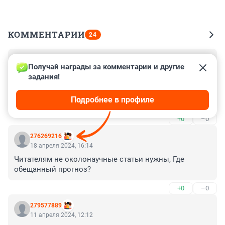
КОММЕНТАРИИ
24
Гость
19 апреля 2024, 17:06
Получай награды за комментарии и другие 
задания!
Не возможно спокойно ходить по тратуарам,Гоняют 
велосипедисты и самокатчики. Когда примут 
Подробнее в профиле
решение, где им можно ездить и штрафовать, если не 
будут соблюдать. Почему им все дозволено.
+0
–0
276269216
18 апреля 2024, 16:14
Читателям не околонаучные статьи нужны, Где 
обещанный прогноз?
+0
–0
279577889
11 апреля 2024, 12:12