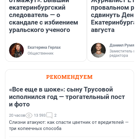
отмажут». Бывший
Журналист E1.
екатеринбургский
провальном р
следователь — о
сдвинуть День
скандале с избиением
Екатеринбурга 
уральского ученого
августа
Даниил Румянц
Екатерина Герлах
Заместитель гл
Общественник
редактора
РЕКОМЕНДУЕМ
«Все еще в шоке»: сыну Трусовой
исполнился год — трогательный пост
и фото
20 часов
13 593
2
Слизни атакуют: как спасти цветник от вредителей —
три копеечных способа