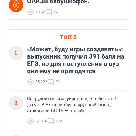
ОАКЗВ Бабушкофон.
1 182
27
ТОП 5
«Может, буду игры создавать»:
1
выпускник получил 391 балл на
ЕГЭ, но для поступления в вуз
они ему не пригодятся
95 222
39
Сотрудников эвакуировали, в небе столб
2
дыма. В Екатеринбурге крупный склад
атаковали БПЛА — онлайн
67 816
292