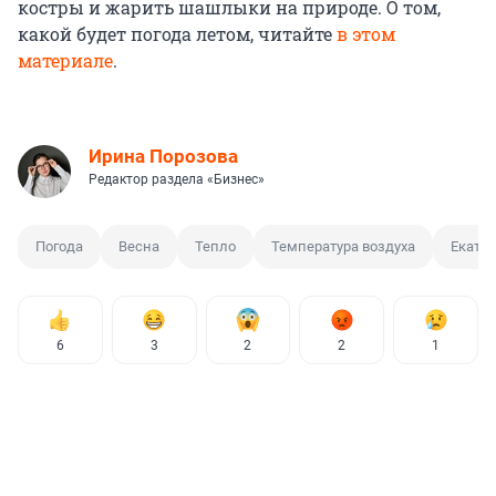
костры и жарить шашлыки на природе. О том,
какой будет погода летом, читайте
в этом
материале
.
Ирина Порозова
Редактор раздела «Бизнес»
Погода
Весна
Тепло
Температура воздуха
Екатер
6
3
2
2
1