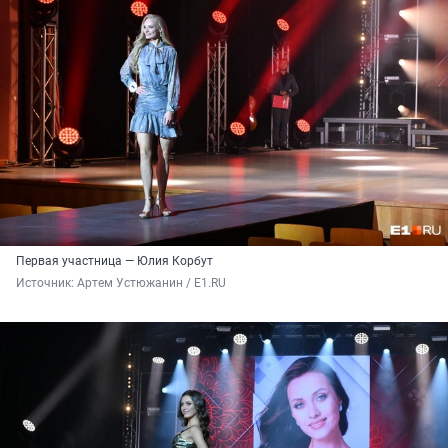
Первая участница — Юлия Корбут
Источник: 
Артем Устюжанин / Е1.RU