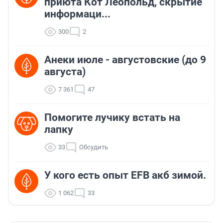
приюта Кот Леопольд, скрытиe
информаци...
300
2
Анеки июле - августовские (до 9
августа)
7 361
47
Помогите лучику встать на
лапку
33
Обсудить
У кого есть опыт EFB акб зимой.
1 062
33