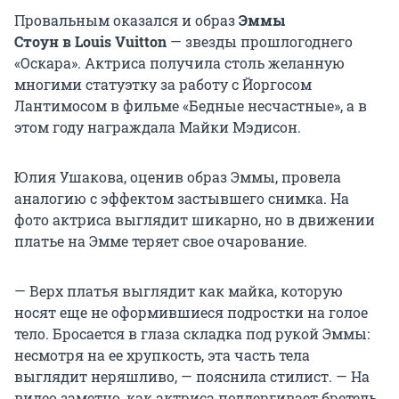
Провальным оказался и образ
Эммы
Стоун
в Louis Vuitton
— звезды прошлогоднего
«Оскара». Актриса получила столь желанную
многими статуэтку за работу с Йоргосом
Лантимосом в фильме «Бедные несчастные», а в
этом году награждала Майки Мэдисон.
Юлия Ушакова, оценив образ Эммы, провела
аналогию с эффектом застывшего снимка. На
фото актриса выглядит шикарно, но в движении
платье на Эмме теряет свое очарование.
— Верх платья выглядит как майка, которую
носят еще не оформившиеся подростки на голое
тело. Бросается в глаза складка под рукой Эммы:
несмотря на ее хрупкость, эта часть тела
выглядит неряшливо, — пояснила стилист. — На
видео заметно, как актриса поддергивает бретель,