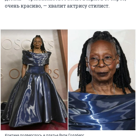
очень красиво, — хвалит актрису стилист.
Критике подверглось и платье Вупи Голдберг