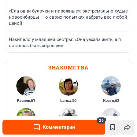
«Ела одни булочки и пирожные»: экстремально худые
новосибирцы — о своих попытках набрать вес любой
ценой
Накипело у младшей сестры: «Она уехала жить, а я
осталась быть хорошей»
ЗНАКОМСТВА
Равиль
,
61
Larisa
,
50
Костя
,
62
26
Комментарии
Сергей
,
48
Vpoiske
,
38
Yura
,
37