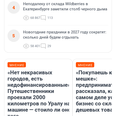
Неподалеку от склада Wildberries в
4
Екатеринбурге заметили столб черного дыма
68 867
113
Новогодние праздники в 2027 году сократят:
5
сколько дней будем отдыхать
58 401
29
МНЕНИЕ
МНЕНИЕ
«Нет некрасивых
«Покупаешь ко
городов, есть
мешке»:
недофинансированные».
предпринимат
Путешественники
рассказала, как
проехали 2000
самом деле ус
километров по Уралу на
бизнес со скл
машине — стоило ли оно
дешевых това
того