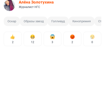
Алёна Золотухина
Журналист НГС
Оскар
Образы звезд
Голливуд
Кинопремия
Сти
2
12
3
2
0