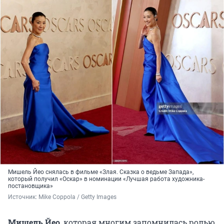
Мишель Йео снялась в фильме «Злая. Сказка о ведьме Запада»,
который получил «Оскар» в номинации «Лучшая работа художника-
постановщика»
Источник: 
Mike Coppola / Getty Images
Мишель Йео
, которая многим запомнилась ролью