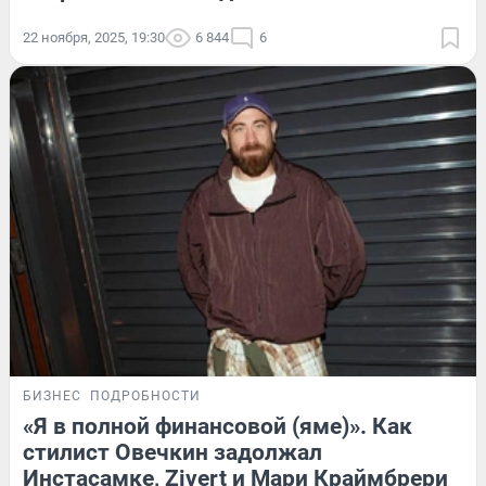
22 ноября, 2025, 19:30
6 844
6
БИЗНЕС
ПОДРОБНОСТИ
«Я в полной финансовой (яме)». Как
стилист Овечкин задолжал
Инстасамке, Zivert и Мари Краймбрери