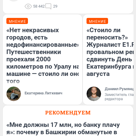
58 442
29
МНЕНИЕ
МНЕНИЕ
«Нет некрасивых
«Стоило ли
городов, есть
переносить?»
недофинансированные».
Журналист E1.R
Путешественники
провальном ре
проехали 2000
сдвинуть День
километров по Уралу на
Екатеринбурга н
машине — стоило ли оно
августа
того
Даниил Румянце
Екатерина Литкевич
Заместитель гла
редактора
РЕКОМЕНДУЕМ
«Мне должны 17 млн, но банку плачу
я»: почему в Башкирии обманутые в