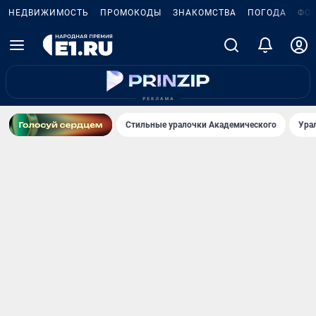
НЕДВИЖИМОСТЬ
ПРОМОКОДЫ
ЗНАКОМСТВА
ПОГОДА
ФО
Стильные уралочки Академического
Ура