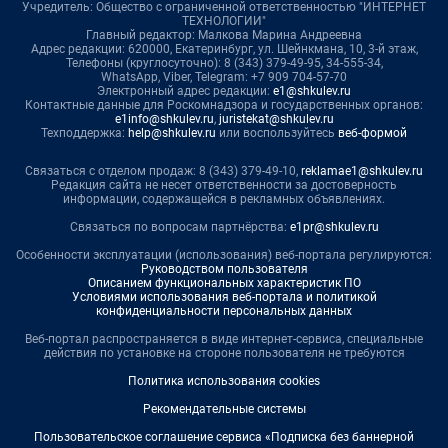
Учредитель: Общество с ограниченной ответственностью "ИНТЕРНЕТ
ТЕХНОЛОГИИ"
Главный редактор: Малкова Марина Андреевна
Адрес редакции: 620000, Екатеринбург, ул. Шейнкмана, 10, 3-й этаж,
Телефоны (круглосуточно): 8 (343) 379-49-95, 34-555-34,
WhatsApp, Viber, Telegram: +7 909 704-57-70
Электронный адрес редакции:
e1@shkulev.ru
Контактные данные для Роскомнадзора и государственных органов:
e1info@shkulev.ru
,
juristekat@shkulev.ru
Техподдержка:
help@shkulev.ru
или воспользуйтесь
веб-формой
Связаться с отделом продаж: 8 (343) 379-49-10,
reklamae1@shkulev.ru
Редакция сайта не несет ответственности за достоверность
информации, содержащейся в рекламных объявлениях.
Связаться по вопросам партнёрства:
e1pr@shkulev.ru
Особенности эксплуатации (использования) веб-портала регулируются:
Руководством пользователя
Описанием функциональных характеристик ПО
Условиями использования веб-портала и политикой
конфиденциальности персональных данных
Веб-портал распространяется в виде интернет-сервиса, специальные
действия по установке на стороне пользователя не требуются
Политика использования cookies
Рекомендательные системы
Пользовательское соглашение сервиса «Подписка без баннерной