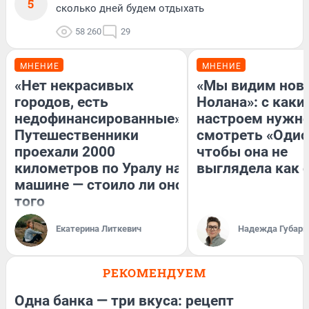
5
сколько дней будем отдыхать
58 260
29
МНЕНИЕ
МНЕНИЕ
«Нет некрасивых
«Мы видим нов
городов, есть
Нолана»: с каки
недофинансированные».
настроем нужн
Путешественники
смотреть «Одис
проехали 2000
чтобы она не
километров по Уралу на
выглядела как 
машине — стоило ли оно
того
Екатерина Литкевич
Надежда Губарь
РЕКОМЕНДУЕМ
Одна банка — три вкуса: рецепт