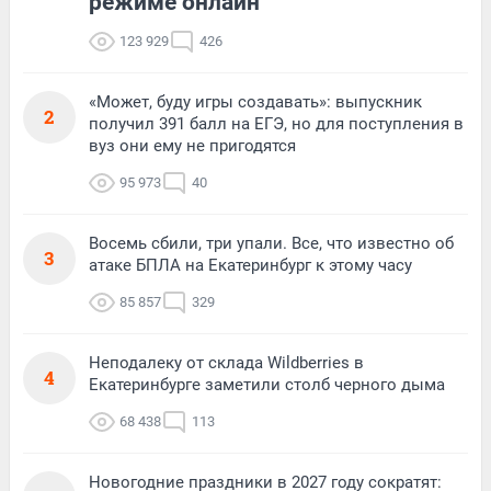
режиме онлайн
123 929
426
«Может, буду игры создавать»: выпускник
2
получил 391 балл на ЕГЭ, но для поступления в
вуз они ему не пригодятся
95 973
40
Восемь сбили, три упали. Все, что известно об
3
атаке БПЛА на Екатеринбург к этому часу
85 857
329
Неподалеку от склада Wildberries в
4
Екатеринбурге заметили столб черного дыма
68 438
113
Новогодние праздники в 2027 году сократят: