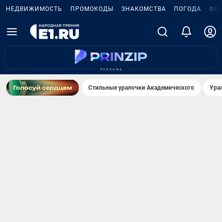
НЕДВИЖИМОСТЬ
ПРОМОКОДЫ
ЗНАКОМСТВА
ПОГОДА
ФО
Стильные уралочки Академического
Ура