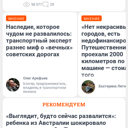
58 577
29
МНЕНИЕ
МНЕНИЕ
Наследие, которое
«Нет некрасивы
чудом не развалилось:
городов, есть
транспортный эксперт
недофинансиро
разнес миф о «вечных»
Путешественни
советских дорогах
проехали 2000
километров по 
машине — стоил
того
Олег Арефьев
Блогер, предприниматель,
Екатерина Литк
владелец в транспортном
бизнесе
РЕКОМЕНДУЕМ
«Выглядит, будто сейчас развалится»:
ребенка из Австралии шокировало