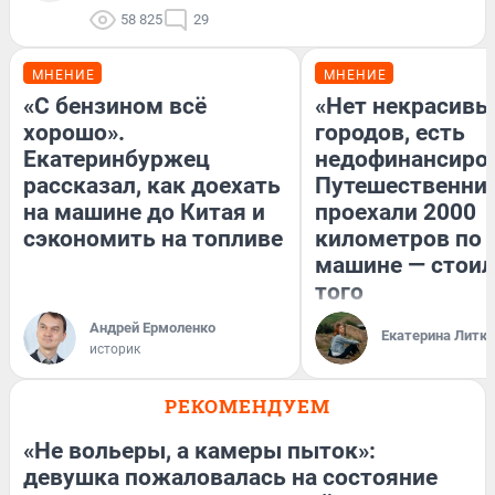
58 825
29
МНЕНИЕ
МНЕНИЕ
«С бензином всё
«Нет некрасивы
хорошо».
городов, есть
Екатеринбуржец
недофинансиро
рассказал, как доехать
Путешественни
на машине до Китая и
проехали 2000
сэкономить на топливе
километров по 
машине — стоил
того
Андрей Ермоленко
Екатерина Литк
историк
РЕКОМЕНДУЕМ
«Не вольеры, а камеры пыток»:
девушка пожаловалась на состояние