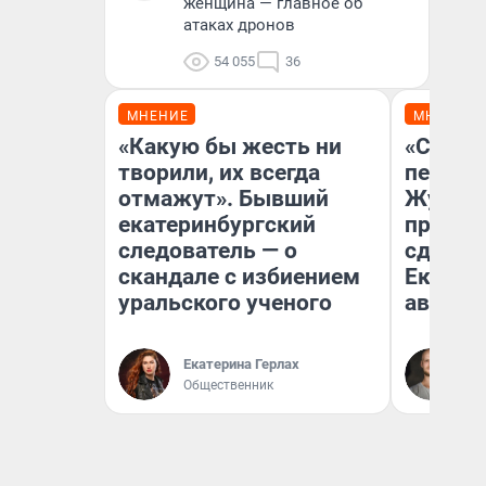
женщина — главное об
атаках дронов
54 055
36
МНЕНИЕ
МНЕНИЕ
«Какую бы жесть ни
«Стоил
творили, их всегда
перено
отмажут». Бывший
Журнал
екатеринбургский
провал
следователь — о
сдвину
скандале с избиением
Екатери
уральского ученого
август
Да
Екатерина Герлах
За
Общественник
ре