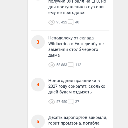
получил 391 балл на ЕГЭ, но
для поступления в вуз они
ему не пригодятся
95 422
40
Неподалеку от склада
3
Wildberries в Екатеринбурге
заметили столб черного
дыма
58 883
112
Новогодние праздники в
4
2027 году сократят: сколько
дней будем отдыхать
57 450
27
Десять аэропортов закрыли,
5
горит промзона, погибла