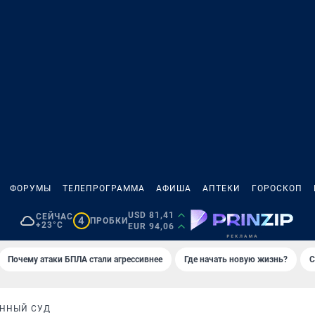
ФОРУМЫ
ТЕЛЕПРОГРАММА
АФИША
АПТЕКИ
ГОРОСКОП
USD 81,41
СЕЙЧАС
4
ПРОБКИ
+23°C
EUR 94,06
Почему атаки БПЛА стали агрессивнее
Где начать новую жизнь?
С
ННЫЙ СУД