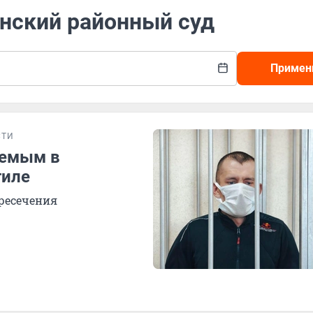
инский районный суд
Примен
СТИ
яемым в
гиле
ресечения