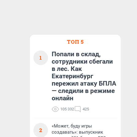
ТОП 5
Попали в склад,
1
сотрудники сбегали
в лес. Как
Екатеринбург
пережил атаку БПЛА
— следили в режиме
онлайн
105 332
425
«Может, буду игры
2
создавать»: выпускник