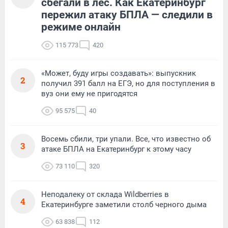
сбегали в лес. Как Екатеринбург
пережил атаку БПЛА — следили в
режиме онлайн
115 773
420
«Может, буду игры создавать»: выпускник
2
получил 391 балл на ЕГЭ, но для поступления в
вуз они ему не пригодятся
95 575
40
Восемь сбили, три упали. Все, что известно об
3
атаке БПЛА на Екатеринбург к этому часу
73 110
320
Неподалеку от склада Wildberries в
4
Екатеринбурге заметили столб черного дыма
63 838
112