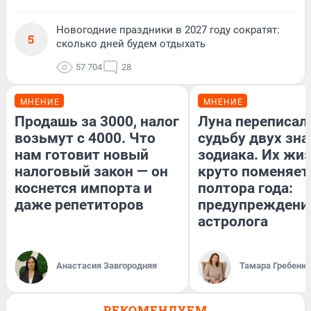
Новогодние праздники в 2027 году сократят:
5
сколько дней будем отдыхать
57 704
28
МНЕНИЕ
МНЕНИЕ
Продашь за 3000, налог
Луна переписал
возьмут с 4000. Что
судьбу двух зна
нам готовит новый
зодиака. Их жи
налоговый закон — он
круто поменяет
коснется импорта и
полтора года:
даже репетиторов
предупреждени
астролога
Анастасия Завгородняя
Тамара Гребеню
РЕКОМЕНДУЕМ