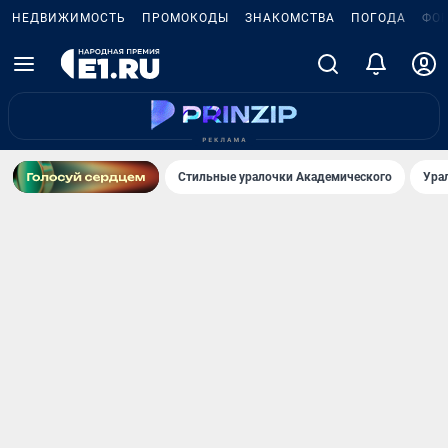
НЕДВИЖИМОСТЬ
ПРОМОКОДЫ
ЗНАКОМСТВА
ПОГОДА
ФО
Стильные уралочки Академического
Ура