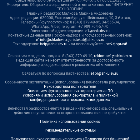
Свидетельство о регистрации № ФС77-84675 от 06.02.2023 г.
Учредитель: Общество с ограниченной ответственностью "ИНТЕРНЕТ
ТЕХНОЛОГИИ"
Главный редактор: Малкова Марина Андреевна
Адрес редакции: 620000, Екатеринбург, ул. Шейнкмана, 10, 3-й этаж,
Телефоны (круглосуточно): 8 (343) 379-49-95, 34-555-34,
WhatsApp, Viber, Telegram: +7 909 704-57-70
Электронный адрес редакции:
e1@shkulev.ru
Контактные данные для Роскомнадзора и государственных органов:
e1info@shkulev.ru
,
juristekat@shkulev.ru
Техподдержка:
help@shkulev.ru
или воспользуйтесь
веб-формой
Связаться с отделом продаж: 8 (343) 379-49-10,
reklamae1@shkulev.ru
Редакция сайта не несет ответственности за достоверность
информации, содержащейся в рекламных объявлениях.
Связаться по вопросам партнёрства:
e1pr@shkulev.ru
Особенности эксплуатации (использования) веб-портала регулируются:
Руководством пользователя
Описанием функциональных характеристик ПО
Условиями использования веб-портала и политикой
конфиденциальности персональных данных
Веб-портал распространяется в виде интернет-сервиса, специальные
действия по установке на стороне пользователя не требуются
Политика использования cookies
Рекомендательные системы
Пользовательское соглашение сервиса «Подписка без баннерной