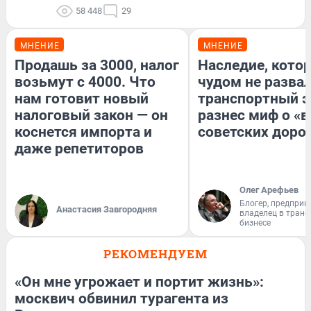
58 448
29
МНЕНИЕ
МНЕНИЕ
Продашь за 3000, налог
Наследие, кото
возьмут с 4000. Что
чудом не разва
нам готовит новый
транспортный э
налоговый закон — он
разнес миф о «
коснется импорта и
советских доро
даже репетиторов
Олег Арефьев
Блогер, предприн
Анастасия Завгородняя
владелец в тран
бизнесе
РЕКОМЕНДУЕМ
«Он мне угрожает и портит жизнь»:
москвич обвинил турагента из