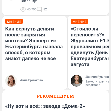
Таиланде
45 706
82
МНЕНИЕ
МНЕНИЕ
Как вернуть деньги
«Стоило ли
после закрытия
переносить?»
ипотеки? Эксперт из
Журналист E1.R
Екатеринбурга назвала
провальном ре
способ, о котором
сдвинуть День
знают далеко не все
Екатеринбурга н
августа
Даниил Румянце
Анна Ермакова
Заместитель гла
редактора
РЕКОМЕНДУЕМ
«Ну вот и всё»: звезда «Дома-2»