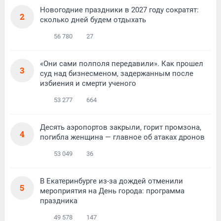
Новогодние праздники в 2027 году сократят:
2
сколько дней будем отдыхать
56 780
27
«Они сами полполя передавили». Как прошел
3
суд над бизнесменом, задержанным после
избиения и смерти ученого
53 277
664
Десять аэропортов закрыли, горит промзона,
4
погибла женщина — главное об атаках дронов
53 049
36
В Екатеринбурге из-за дождей отменили
5
мероприятия на День города: программа
праздника
49 578
147