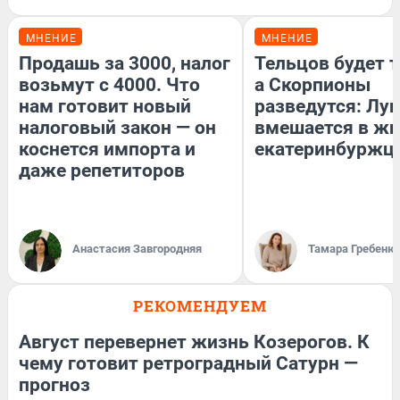
МНЕНИЕ
МНЕНИЕ
Продашь за 3000, налог
Тельцов будет т
возьмут с 4000. Что
а Скорпионы
нам готовит новый
разведутся: Лун
налоговый закон — он
вмешается в ж
коснется импорта и
екатеринбуржц
даже репетиторов
Анастасия Завгородняя
Тамара Гребеню
РЕКОМЕНДУЕМ
Август перевернет жизнь Козерогов. К
чему готовит ретроградный Сатурн —
прогноз