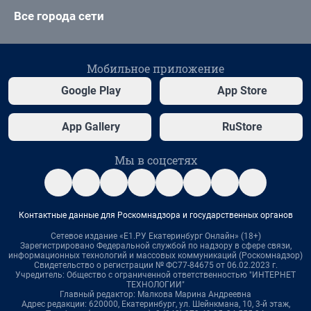
Все города сети
Мобильное приложение
Google Play
App Store
App Gallery
RuStore
Мы в соцсетях
Контактные данные для Роскомнадзора и государственных органов
Сетевое издание «Е1.РУ Екатеринбург Онлайн» (18+)
Зарегистрировано Федеральной службой по надзору в сфере связи,
информационных технологий и массовых коммуникаций (Роскомнадзор)
Свидетельство о регистрации № ФС77-84675 от 06.02.2023 г.
Учредитель: Общество с ограниченной ответственностью "ИНТЕРНЕТ
ТЕХНОЛОГИИ"
Главный редактор: Малкова Марина Андреевна
Адрес редакции: 620000, Екатеринбург, ул. Шейнкмана, 10, 3-й этаж,