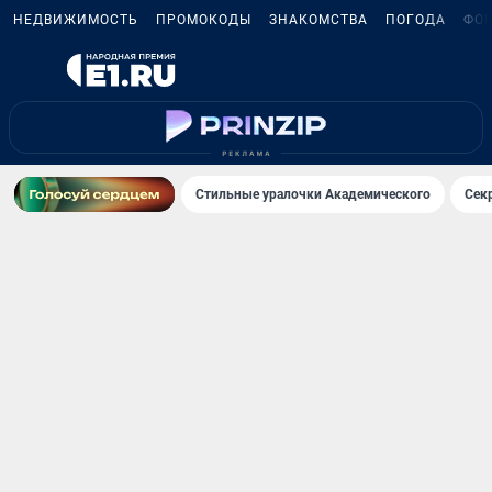
НЕДВИЖИМОСТЬ
ПРОМОКОДЫ
ЗНАКОМСТВА
ПОГОДА
ФО
Стильные уралочки Академического
Сек