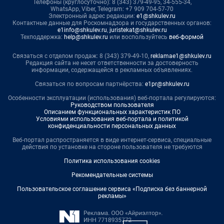
Телефоны (круглосуточно): 8 (343) 379-49-95, 34-555-34,
WhatsApp, Viber, Telegram: +7 909 704-57-70
Электронный адрес редакции:
e1@shkulev.ru
Контактные данные для Роскомнадзора и государственных органов:
e1info@shkulev.ru
,
juristekat@shkulev.ru
Техподдержка:
help@shkulev.ru
или воспользуйтесь
веб-формой
Связаться с отделом продаж: 8 (343) 379-49-10,
reklamae1@shkulev.ru
Редакция сайта не несет ответственности за достоверность
информации, содержащейся в рекламных объявлениях.
Связаться по вопросам партнёрства:
e1pr@shkulev.ru
Особенности эксплуатации (использования) веб-портала регулируются:
Руководством пользователя
Описанием функциональных характеристик ПО
Условиями использования веб-портала и политикой
конфиденциальности персональных данных
Веб-портал распространяется в виде интернет-сервиса, специальные
действия по установке на стороне пользователя не требуются
Политика использования cookies
Рекомендательные системы
Пользовательское соглашение сервиса «Подписка без баннерной
рекламы»