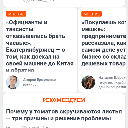
МНЕНИЕ
МНЕНИЕ
«Официанты и
«Покупаешь кот
таксисты
мешке»:
отказывались брать
предпринимате
чаевые».
рассказала, как
Екатеринбуржец — о
самом деле уст
том, как доехал на
бизнес со скла
своей машине до Китая
дешевых товар
и обратно
Наталья Шорохо
Андрей Ермоленко
Открыла кофейну
историк
деньги соцразви
РЕКОМЕНДУЕМ
Почему у томатов скручиваются листья
— три причины и решение проблемы