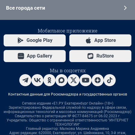
Все города сети
Мобильное приложение
Google Play
App Store
App Gallery
RuStore
Мы в соцсетях
Контактные данные для Роскомнадзора и государственных органов
Сетевое издание «Е1.РУ Екатеринбург Онлайн» (18+)
Зарегистрировано Федеральной службой по надзору в сфере связи,
информационных технологий и массовых коммуникаций (Роскомнадзор)
Свидетельство о регистрации № ФС77-84675 от 06.02.2023 г.
Учредитель: Общество с ограниченной ответственностью "ИНТЕРНЕТ
ТЕХНОЛОГИИ"
Главный редактор: Малкова Марина Андреевна
Адрес редакции: 620000, Екатеринбург, ул. Шейнкмана, 10, 3-й этаж,