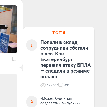
ТОП 5
Попали в склад,
1
сотрудники сбегали
в лес. Как
Екатеринбург
пережил атаку БПЛА
— следили в режиме
онлайн
127 607
431
«Может, буду игры
2
создавать»: выпускник