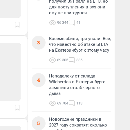
получил 391 балл на ЕГЭ, но
для поступления в вуз они
ему не пригодятся
96 344
41
Восемь сбили, три упали. Все,
3
что известно об атаке БПЛА
на Екатеринбург к этому часу
89 305
335
Неподалеку от склада
4
Wildberries в Екатеринбурге
заметили столб черного
дыма
69 704
113
Новогодние праздники в
5
2027 году сократят: сколько