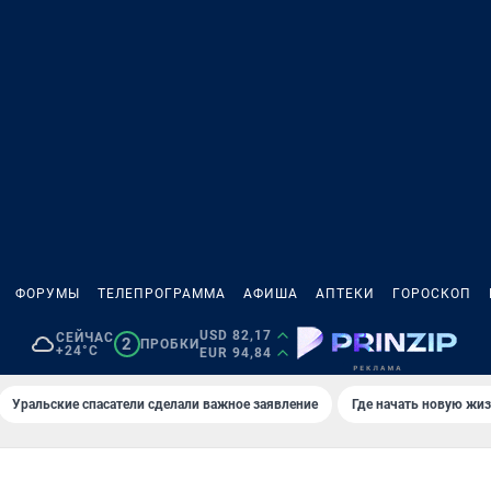
ФОРУМЫ
ТЕЛЕПРОГРАММА
АФИША
АПТЕКИ
ГОРОСКОП
USD 82,17
СЕЙЧАС
2
ПРОБКИ
+24°C
EUR 94,84
Уральские спасатели сделали важное заявление
Где начать новую жи