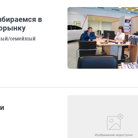
збираемся в
торынку
рвый/семейный
ми