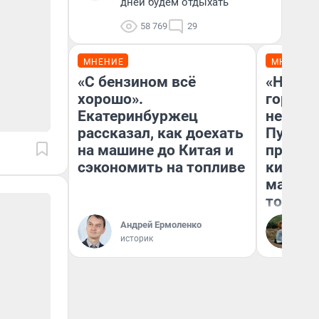
дней будем отдыхать
58 769
29
МНЕНИЕ
МНЕНИЕ
«С бензином всё
«Нет н
хорошо».
городов
Екатеринбуржец
недофи
рассказал, как доехать
Путеше
на машине до Китая и
проеха
сэкономить на топливе
киломе
машине
того
Андрей Ермоленко
Ек
историк