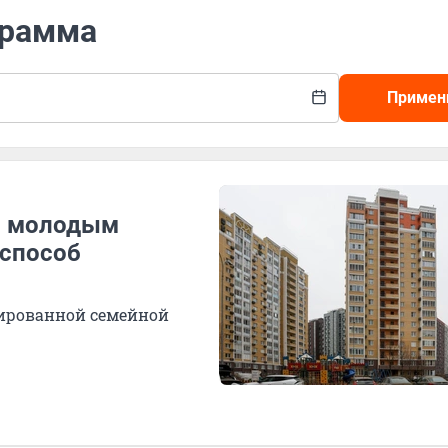
грамма
Примен
: молодым
 способ
ированной семейной