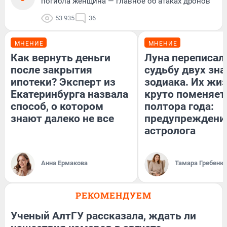
погибла женщина — главное об атаках дронов
53 935
36
МНЕНИЕ
МНЕНИЕ
Как вернуть деньги
Луна переписал
после закрытия
судьбу двух зна
ипотеки? Эксперт из
зодиака. Их жи
Екатеринбурга назвала
круто поменяет
способ, о котором
полтора года:
знают далеко не все
предупреждени
астролога
Анна Ермакова
Тамара Гребеню
РЕКОМЕНДУЕМ
Ученый АлтГУ рассказала, ждать ли