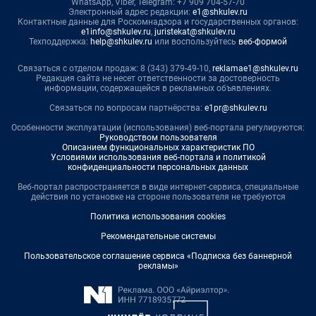
WhatsApp, Viber, Telegram: +7 909 704-57-70
Электронный адрес редакции:
e1@shkulev.ru
Контактные данные для Роскомнадзора и государственных органов:
e1info@shkulev.ru
,
juristekat@shkulev.ru
Техподдержка:
help@shkulev.ru
или воспользуйтесь
веб-формой
Связаться с отделом продаж: 8 (343) 379-49-10,
reklamae1@shkulev.ru
Редакция сайта не несет ответственности за достоверность
информации, содержащейся в рекламных объявлениях.
Связаться по вопросам партнёрства:
e1pr@shkulev.ru
Особенности эксплуатации (использования) веб-портала регулируются:
Руководством пользователя
Описанием функциональных характеристик ПО
Условиями использования веб-портала и политикой
конфиденциальности персональных данных
Веб-портал распространяется в виде интернет-сервиса, специальные
действия по установке на стороне пользователя не требуются
Политика использования cookies
Рекомендательные системы
Пользовательское соглашение сервиса «Подписка без баннерной
рекламы»