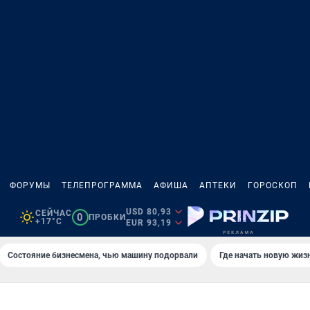
ФОРУМЫ
ТЕЛЕПРОГРАММА
АФИША
АПТЕКИ
ГОРОСКОП
USD 80,93
СЕЙЧАС
0
ПРОБКИ
+17°C
EUR 93,19
Состояние бизнесмена, чью машину подорвали
Где начать новую жиз