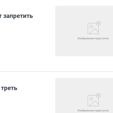
т запретить
 треть