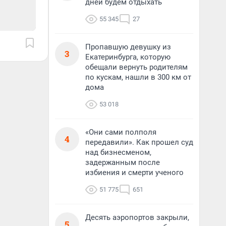
дней будем отдыхать
55 345
27
Пропавшую девушку из
3
Екатеринбурга, которую
обещали вернуть родителям
по кускам, нашли в 300 км от
дома
53 018
«Они сами полполя
4
передавили». Как прошел суд
над бизнесменом,
задержанным после
избиения и смерти ученого
51 775
651
Десять аэропортов закрыли,
5