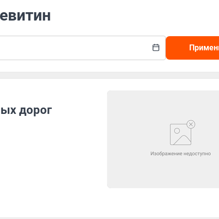
Левитин
Примен
вых дорог