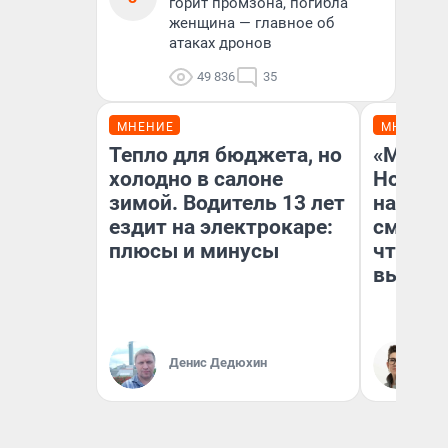
горит промзона, погибла
женщина — главное об
атаках дронов
49 836
35
МНЕНИЕ
МНЕНИЕ
Тепло для бюджета, но
«Мы ви
холодно в салоне
Нолана
зимой. Водитель 13 лет
настро
ездит на электрокаре:
смотре
плюсы и минусы
чтобы 
выгляд
Денис Дедюхин
На