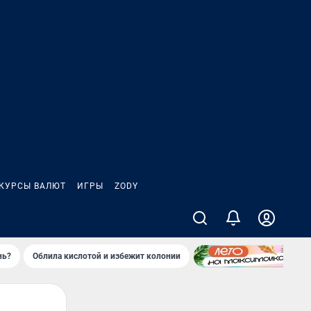
КУРСЫ ВАЛЮТ
ИГРЫ
ZODY
нь?
Облила кислотой и избежит колонии