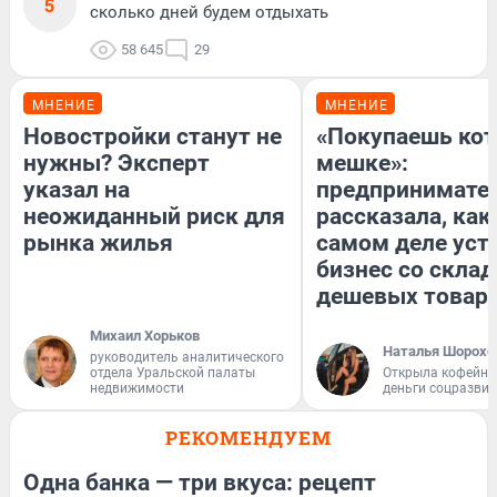
5
сколько дней будем отдыхать
58 645
29
МНЕНИЕ
МНЕНИЕ
Новостройки станут не
«Покупаешь кот
нужны? Эксперт
мешке»:
указал на
предпринимате
неожиданный риск для
рассказала, как
рынка жилья
самом деле уст
бизнес со скла
дешевых товар
Михаил Хорьков
Наталья Шорохо
руководитель аналитического
отдела Уральской палаты
Открыла кофейну
недвижимости
деньги соцразви
РЕКОМЕНДУЕМ
Одна банка — три вкуса: рецепт