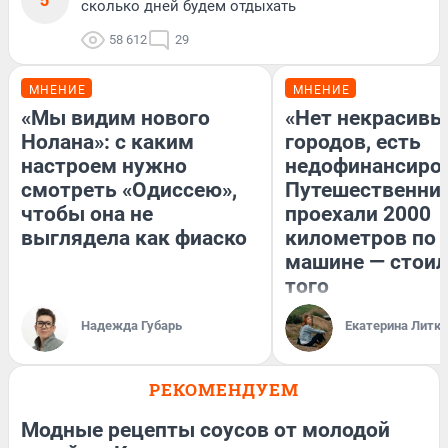
сколько дней будем отдыхать
58 612
29
МНЕНИЕ
МНЕНИЕ
«Мы видим нового
«Нет некрасивы
Нолана»: с каким
городов, есть
настроем нужно
недофинансиро
смотреть «Одиссею»,
Путешественни
чтобы она не
проехали 2000
выглядела как фиаско
километров по 
машине — стоил
того
Надежда Губарь
Екатерина Литк
РЕКОМЕНДУЕМ
Модные рецепты соусов от молодой