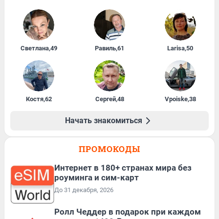
Светлана
,
49
Равиль
,
61
Larisa
,
50
Костя
,
62
Сергей
,
48
Vpoiske
,
38
Начать знакомиться
ПРОМОКОДЫ
Интернет в 180+ странах мира без
роуминга и сим-карт
До 31 декабря, 2026
Ролл Чеддер в подарок при каждом