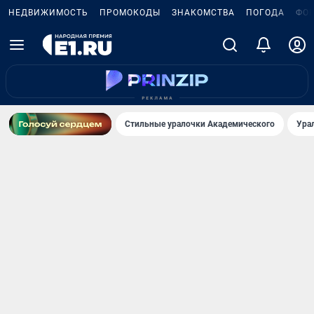
НЕДВИЖИМОСТЬ
ПРОМОКОДЫ
ЗНАКОМСТВА
ПОГОДА
ФО
Стильные уралочки Академического
Ура