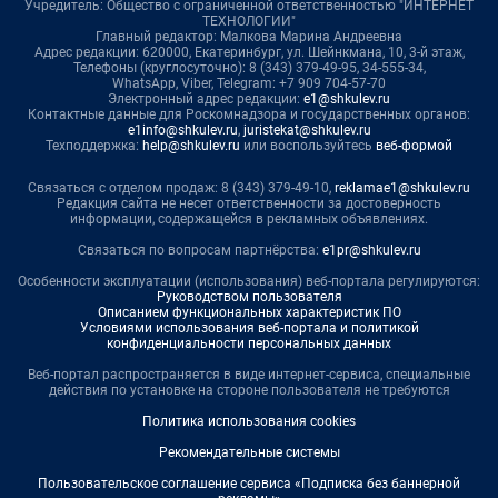
Учредитель: Общество с ограниченной ответственностью "ИНТЕРНЕТ
ТЕХНОЛОГИИ"
Главный редактор: Малкова Марина Андреевна
Адрес редакции: 620000, Екатеринбург, ул. Шейнкмана, 10, 3-й этаж,
Телефоны (круглосуточно): 8 (343) 379-49-95, 34-555-34,
WhatsApp, Viber, Telegram: +7 909 704-57-70
Электронный адрес редакции:
e1@shkulev.ru
Контактные данные для Роскомнадзора и государственных органов:
e1info@shkulev.ru
,
juristekat@shkulev.ru
Техподдержка:
help@shkulev.ru
или воспользуйтесь
веб-формой
Связаться с отделом продаж: 8 (343) 379-49-10,
reklamae1@shkulev.ru
Редакция сайта не несет ответственности за достоверность
информации, содержащейся в рекламных объявлениях.
Связаться по вопросам партнёрства:
e1pr@shkulev.ru
Особенности эксплуатации (использования) веб-портала регулируются:
Руководством пользователя
Описанием функциональных характеристик ПО
Условиями использования веб-портала и политикой
конфиденциальности персональных данных
Веб-портал распространяется в виде интернет-сервиса, специальные
действия по установке на стороне пользователя не требуются
Политика использования cookies
Рекомендательные системы
Пользовательское соглашение сервиса «Подписка без баннерной