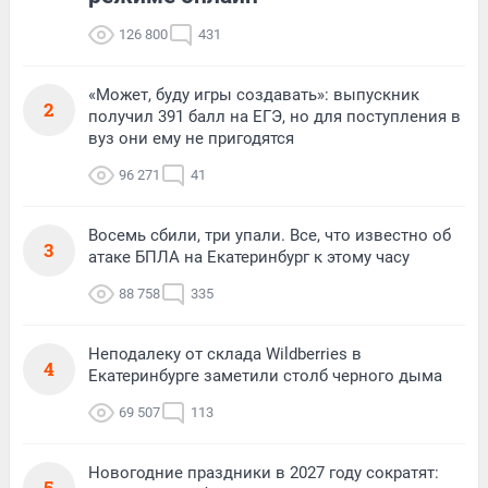
126 800
431
«Может, буду игры создавать»: выпускник
2
получил 391 балл на ЕГЭ, но для поступления в
вуз они ему не пригодятся
96 271
41
Восемь сбили, три упали. Все, что известно об
3
атаке БПЛА на Екатеринбург к этому часу
88 758
335
Неподалеку от склада Wildberries в
4
Екатеринбурге заметили столб черного дыма
69 507
113
Новогодние праздники в 2027 году сократят:
5