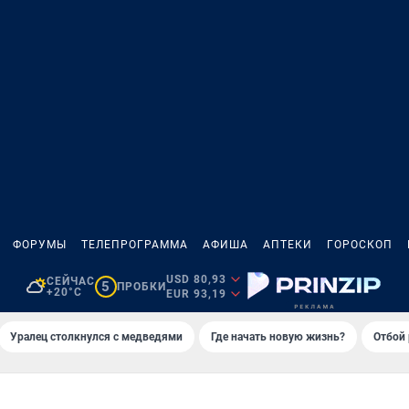
ФОРУМЫ
ТЕЛЕПРОГРАММА
АФИША
АПТЕКИ
ГОРОСКОП
USD 80,93
СЕЙЧАС
5
ПРОБКИ
+20°C
EUR 93,19
Уралец столкнулся с медведями
Где начать новую жизнь?
Отбой 