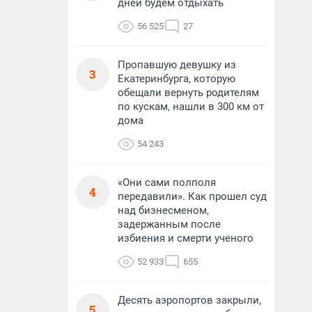
дней будем отдыхать
56 525
27
Пропавшую девушку из
3
Екатеринбурга, которую
обещали вернуть родителям
по кускам, нашли в 300 км от
дома
54 243
«Они сами полполя
4
передавили». Как прошел суд
над бизнесменом,
задержанным после
избиения и смерти ученого
52 933
655
Десять аэропортов закрыли,
5