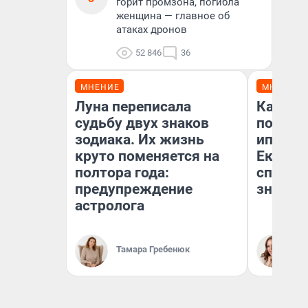
горит промзона, погибла
женщина — главное об
атаках дронов
52 846
36
МНЕНИЕ
МНЕНИЕ
Луна переписала
Как ве
судьбу двух знаков
после 
зодиака. Их жизнь
ипотек
круто поменяется на
Екатер
полтора года:
способ
предупреждение
знают 
астролога
Тамара Гребенюк
Ан