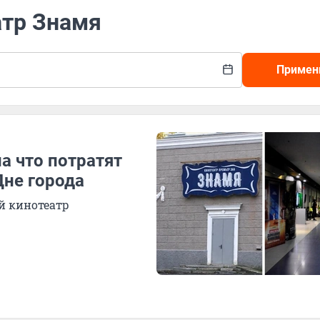
атр Знамя
Примен
а что потратят
не города
й кинотеатр