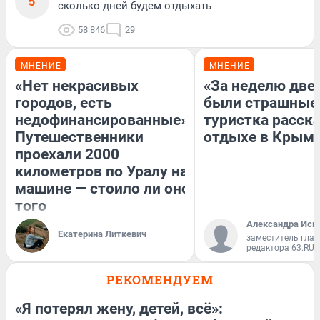
5
сколько дней будем отдыхать
58 846
29
МНЕНИЕ
МНЕНИЕ
«Нет некрасивых
«За неделю две
городов, есть
были страшные
недофинансированные».
туристка расска
Путешественники
отдыхе в Крым
проехали 2000
километров по Уралу на
машине — стоило ли оно
того
Александра Исм
Екатерина Литкевич
заместитель глав
редактора 63.RU
РЕКОМЕНДУЕМ
«Я потерял жену, детей, всё»: