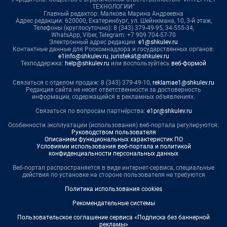
ТЕХНОЛОГИИ"
Главный редактор: Малкова Марина Андреевна
Адрес редакции: 620000, Екатеринбург, ул. Шейнкмана, 10, 3-й этаж,
Телефоны (круглосуточно): 8 (343) 379-49-95, 34-555-34,
WhatsApp, Viber, Telegram: +7 909 704-57-70
Электронный адрес редакции:
e1@shkulev.ru
Контактные данные для Роскомнадзора и государственных органов:
e1info@shkulev.ru
,
juristekat@shkulev.ru
Техподдержка:
help@shkulev.ru
или воспользуйтесь
веб-формой
Связаться с отделом продаж: 8 (343) 379-49-10,
reklamae1@shkulev.ru
Редакция сайта не несет ответственности за достоверность
информации, содержащейся в рекламных объявлениях.
Связаться по вопросам партнёрства:
e1pr@shkulev.ru
Особенности эксплуатации (использования) веб-портала регулируются:
Руководством пользователя
Описанием функциональных характеристик ПО
Условиями использования веб-портала и политикой
конфиденциальности персональных данных
Веб-портал распространяется в виде интернет-сервиса, специальные
действия по установке на стороне пользователя не требуются
Политика использования cookies
Рекомендательные системы
Пользовательское соглашение сервиса «Подписка без баннерной
рекламы»