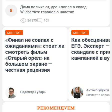
Дома полыхают, дрон попал в склад
5
Wildberries: главное о налетах
54 375
101
МНЕНИЕ
МНЕНИЕ
«Финал не совпал с
Как обесценива
ожиданиями»: стоит ли
ЕГЭ. Эксперт — 
смотреть фильм
скандале с при
«Старый орел» на
кампанией в ву
большом экране —
честная рецензия
Антон Чубуков
Надежда Губарь
Эксперт в образо
РЕКОМЕНДУЕМ