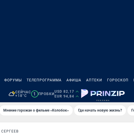
ФОРУМЫ
ТЕЛЕПРОГРАММА
АФИША
АПТЕКИ
ГОРОСКОП
USD 82,17
СЕЙЧАС
1
ПРОБКИ
+18°C
EUR 94,84
Мнение горожан о фильме «Колобок»
Где начать новую жизнь?
Г
 СЕРГЕЕВ