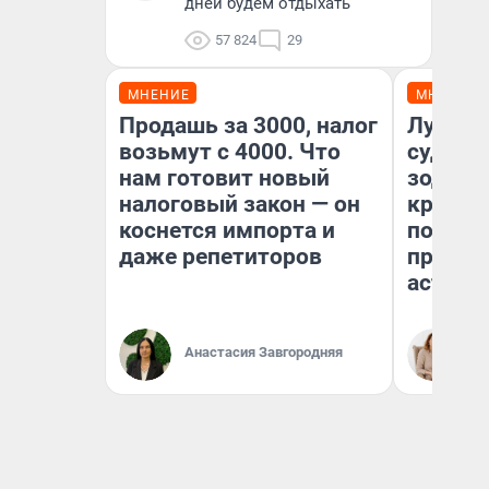
дней будем отдыхать
57 824
29
МНЕНИЕ
МНЕНИЕ
Продашь за 3000, налог
Луна п
возьмут с 4000. Что
судьбу
нам готовит новый
зодиак
налоговый закон — он
круто 
коснется импорта и
полтора
даже репетиторов
предуп
астрол
Анастасия Завгородняя
Та