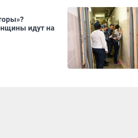
нторы»?
енщины идут на