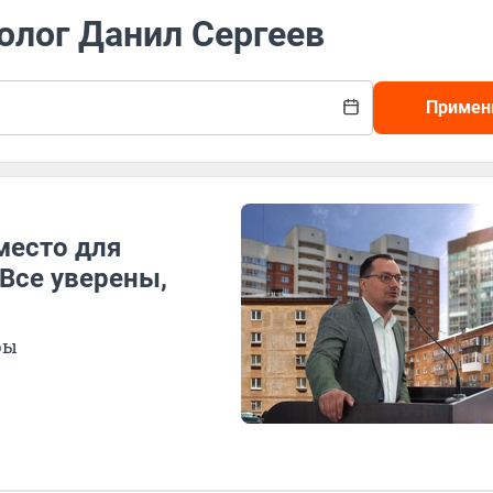
олог Данил Сергеев
Примен
место для
 Все уверены,
ры