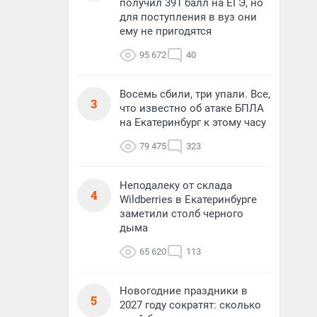
получил 391 балл на ЕГЭ, но
для поступления в вуз они
ему не пригодятся
95 672
40
Восемь сбили, три упали. Все,
3
что известно об атаке БПЛА
на Екатеринбург к этому часу
79 475
323
Неподалеку от склада
4
Wildberries в Екатеринбурге
заметили столб черного
дыма
65 620
113
Новогодние праздники в
5
2027 году сократят: сколько