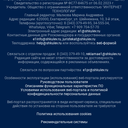
Свидетельство о регистрации № ФС77-84675 от 06.02.2023 г.
Учредитель: Общество с ограниченной ответственностью "ИНТЕРНЕТ
ТЕХНОЛОГИИ"
Главный редактор: Малкова Марина Андреевна
Адрес редакции: 620000, Екатеринбург, ул. Шейнкмана, 10, 3-й этаж,
Телефоны (круглосуточно): 8 (343) 379-49-95, 34-555-34,
WhatsApp, Viber, Telegram: +7 909 704-57-70
Электронный адрес редакции:
e1@shkulev.ru
Контактные данные для Роскомнадзора и государственных органов:
e1info@shkulev.ru
,
juristekat@shkulev.ru
Техподдержка:
help@shkulev.ru
или воспользуйтесь
веб-формой
Связаться с отделом продаж: 8 (343) 379-49-10,
reklamae1@shkulev.ru
Редакция сайта не несет ответственности за достоверность
информации, содержащейся в рекламных объявлениях.
Связаться по вопросам партнёрства:
e1pr@shkulev.ru
Особенности эксплуатации (использования) веб-портала регулируются:
Руководством пользователя
Описанием функциональных характеристик ПО
Условиями использования веб-портала и политикой
конфиденциальности персональных данных
Веб-портал распространяется в виде интернет-сервиса, специальные
действия по установке на стороне пользователя не требуются
Политика использования cookies
Рекомендательные системы