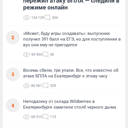
пережил атаку БПЛА — следили в
режиме онлайн
124 129
426
«Может, буду игры создавать»: выпускник
2
получил 391 балл на ЕГЭ, но для поступления в
вуз они ему не пригодятся
95 994
40
Восемь сбили, три упали. Все, что известно об
3
атаке БПЛА на Екатеринбург к этому часу
86 061
329
Неподалеку от склада Wildberries в
4
Екатеринбурге заметили столб черного дыма
68 513
113