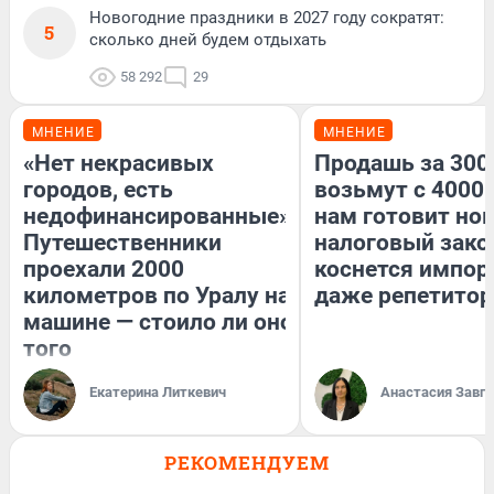
Новогодние праздники в 2027 году сократят:
5
сколько дней будем отдыхать
58 292
29
МНЕНИЕ
МНЕНИЕ
«Нет некрасивых
Продашь за 3000
городов, есть
возьмут с 4000.
недофинансированные».
нам готовит но
Путешественники
налоговый зако
проехали 2000
коснется импор
километров по Уралу на
даже репетитор
машине — стоило ли оно
того
Екатерина Литкевич
Анастасия Завг
РЕКОМЕНДУЕМ