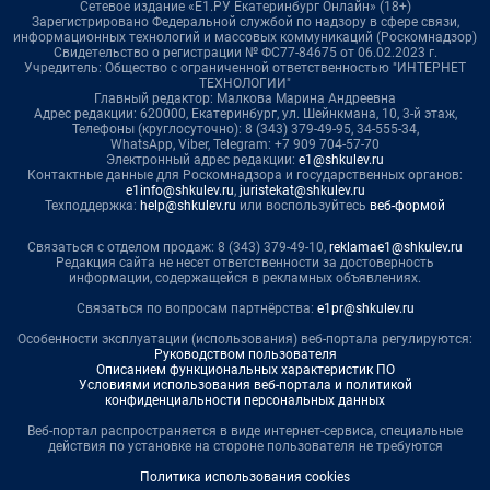
Сетевое издание «Е1.РУ Екатеринбург Онлайн» (18+)
Зарегистрировано Федеральной службой по надзору в сфере связи,
информационных технологий и массовых коммуникаций (Роскомнадзор)
Свидетельство о регистрации № ФС77-84675 от 06.02.2023 г.
Учредитель: Общество с ограниченной ответственностью "ИНТЕРНЕТ
ТЕХНОЛОГИИ"
Главный редактор: Малкова Марина Андреевна
Адрес редакции: 620000, Екатеринбург, ул. Шейнкмана, 10, 3-й этаж,
Телефоны (круглосуточно): 8 (343) 379-49-95, 34-555-34,
WhatsApp, Viber, Telegram: +7 909 704-57-70
Электронный адрес редакции:
e1@shkulev.ru
Контактные данные для Роскомнадзора и государственных органов:
e1info@shkulev.ru
,
juristekat@shkulev.ru
Техподдержка:
help@shkulev.ru
или воспользуйтесь
веб-формой
Связаться с отделом продаж: 8 (343) 379-49-10,
reklamae1@shkulev.ru
Редакция сайта не несет ответственности за достоверность
информации, содержащейся в рекламных объявлениях.
Связаться по вопросам партнёрства:
e1pr@shkulev.ru
Особенности эксплуатации (использования) веб-портала регулируются:
Руководством пользователя
Описанием функциональных характеристик ПО
Условиями использования веб-портала и политикой
конфиденциальности персональных данных
Веб-портал распространяется в виде интернет-сервиса, специальные
действия по установке на стороне пользователя не требуются
Политика использования cookies