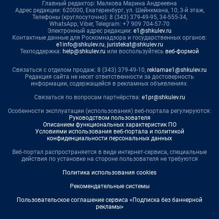
Главный редактор: Малкова Марина Андреевна
Адрес редакции: 620000, Екатеринбург, ул. Шейнкмана, 10, 3-й этаж,
Телефоны (круглосуточно): 8 (343) 379-49-95, 34-555-34,
WhatsApp, Viber, Telegram: +7 909 704-57-70
Электронный адрес редакции:
e1@shkulev.ru
Контактные данные для Роскомнадзора и государственных органов:
e1info@shkulev.ru
,
juristekat@shkulev.ru
Техподдержка:
help@shkulev.ru
или воспользуйтесь
веб-формой
Связаться с отделом продаж: 8 (343) 379-49-10,
reklamae1@shkulev.ru
Редакция сайта не несет ответственности за достоверность
информации, содержащейся в рекламных объявлениях.
Связаться по вопросам партнёрства:
e1pr@shkulev.ru
Особенности эксплуатации (использования) веб-портала регулируются:
Руководством пользователя
Описанием функциональных характеристик ПО
Условиями использования веб-портала и политикой
конфиденциальности персональных данных
Веб-портал распространяется в виде интернет-сервиса, специальные
действия по установке на стороне пользователя не требуются
Политика использования cookies
Рекомендательные системы
Пользовательское соглашение сервиса «Подписка без баннерной
рекламы»