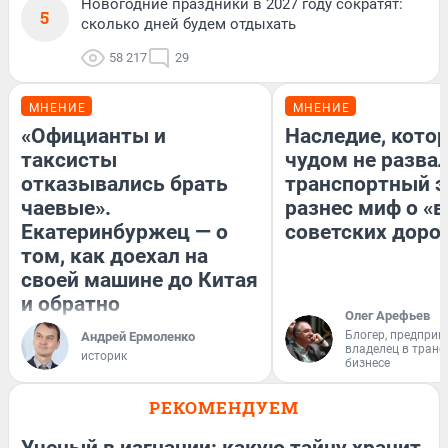
Новогодние праздники в 2027 году сократят:
5
сколько дней будем отдыхать
58 217
29
МНЕНИЕ
МНЕНИЕ
«Официанты и
Наследие, кото
таксисты
чудом не разва
отказывались брать
транспортный э
чаевые».
разнес миф о «
Екатеринбуржец — о
советских доро
том, как доехал на
своей машине до Китая
и обратно
Олег Арефьев
Блогер, предприн
Андрей Ермоленко
владелец в тран
историк
бизнесе
РЕКОМЕНДУЕМ