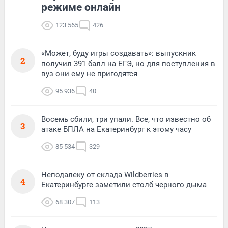
режиме онлайн
123 565
426
«Может, буду игры создавать»: выпускник
2
получил 391 балл на ЕГЭ, но для поступления в
вуз они ему не пригодятся
95 936
40
Восемь сбили, три упали. Все, что известно об
3
атаке БПЛА на Екатеринбург к этому часу
85 534
329
Неподалеку от склада Wildberries в
4
Екатеринбурге заметили столб черного дыма
68 307
113