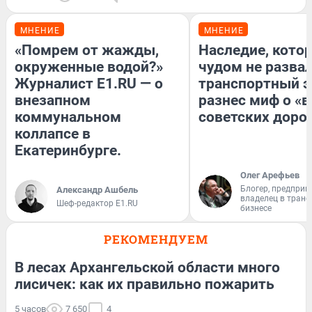
МНЕНИЕ
МНЕНИЕ
«Помрем от жажды,
Наследие, кото
окруженные водой?»
чудом не разва
Журналист E1.RU — о
транспортный э
внезапном
разнес миф о «
коммунальном
советских доро
коллапсе в
Екатеринбурге.
Олег Арефьев
Блогер, предприн
Александр Ашбель
владелец в тран
Шеф-редактор E1.RU
бизнесе
РЕКОМЕНДУЕМ
В лесах Архангельской области много
лисичек: как их правильно пожарить
5 часов
7 650
4