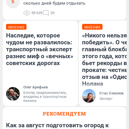
5
сколько дней будем отдыхать
58 639
29
МНЕНИЕ
МНЕНИЕ
Наследие, которое
«Никого нельзя
чудом не развалилось:
победить». О ч
транспортный эксперт
главный блокба
разнес миф о «вечных»
этого года, кот
советских дорогах
бьет рекорды в
прокате: честн
отзыв на «Одис
Нолана
Олег Арефьев
Блогер, предприниматель,
Стас Соколов
владелец в транспортном
Эксперт
бизнесе
РЕКОМЕНДУЕМ
Как за август подготовить огород к