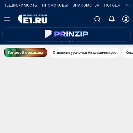
НЕДВИЖИМОСТЬ
ПРОМОКОДЫ
ЗНАКОМСТВА
ПОГОДА
ФО
Стильные уралочки Академического
Ког