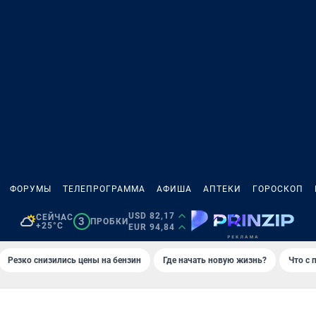
ФОРУМЫ
ТЕЛЕПРОГРАММА
АФИША
АПТЕКИ
ГОРОСКОП
USD 82,17
СЕЙЧАС
3
ПРОБКИ
+25°C
EUR 94,84
Резко снизились цены на бензин
Где начать новую жизнь?
Что с 