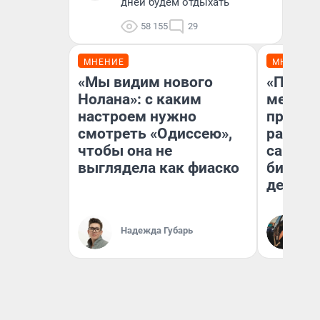
дней будем отдыхать
58 155
29
МНЕНИЕ
МНЕНИЕ
«Мы видим нового
«Покуп
Нолана»: с каким
мешке»
настроем нужно
предпр
смотреть «Одиссею»,
рассказ
чтобы она не
самом 
выглядела как фиаско
бизнес
дешевы
На
Надежда Губарь
От
де