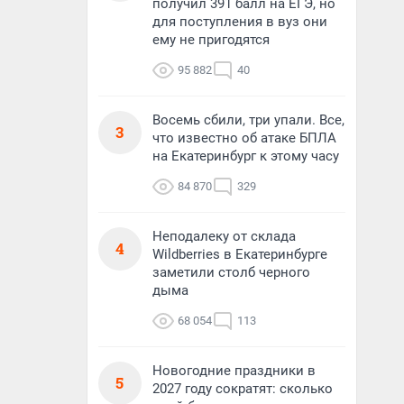
получил 391 балл на ЕГЭ, но
для поступления в вуз они
ему не пригодятся
95 882
40
Восемь сбили, три упали. Все,
3
что известно об атаке БПЛА
на Екатеринбург к этому часу
84 870
329
Неподалеку от склада
4
Wildberries в Екатеринбурге
заметили столб черного
дыма
68 054
113
Новогодние праздники в
5
2027 году сократят: сколько