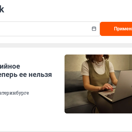
k
Примен
тийное
еперь ее нельзя
атеринбурге