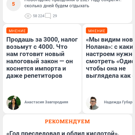
5
сколько дней будем отдыхать
58 224
29
МНЕНИЕ
МНЕНИЕ
Продашь за 3000, налог
«Мы видим нов
возьмут с 4000. Что
Нолана»: с каки
нам готовит новый
настроем нужн
налоговый закон — он
смотреть «Одис
коснется импорта и
чтобы она не
даже репетиторов
выглядела как 
Анастасия Завгородняя
Надежда Губарь
РЕКОМЕНДУЕМ
«Год преследовал и облил кислотой».