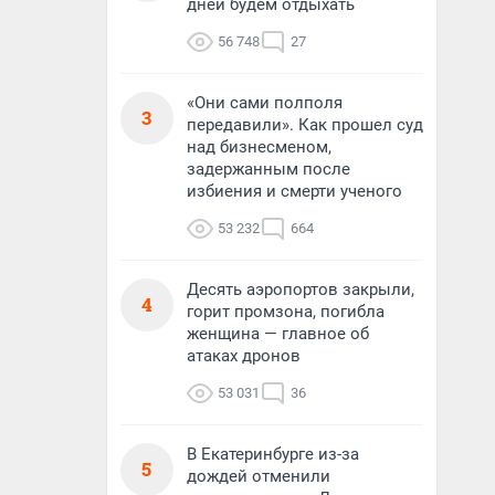
дней будем отдыхать
56 748
27
«Они сами полполя
3
передавили». Как прошел суд
над бизнесменом,
задержанным после
избиения и смерти ученого
53 232
664
Десять аэропортов закрыли,
4
горит промзона, погибла
женщина — главное об
атаках дронов
53 031
36
В Екатеринбурге из-за
5
дождей отменили