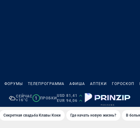
ФОРУМЫ
ТЕЛЕПРОГРАММА
АФИША
АПТЕКИ
ГОРОСКОП
USD 81,41
СЕЙЧАС
1
ПРОБКИ
+16°C
EUR 94,06
Секретная свадьба Клавы Коки
Где начать новую жизнь?
В больн