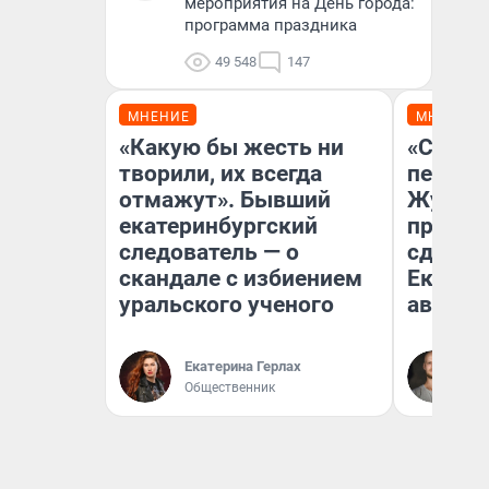
мероприятия на День города:
программа праздника
49 548
147
МНЕНИЕ
МНЕНИЕ
«Какую бы жесть ни
«Стоил
творили, их всегда
перено
отмажут». Бывший
Журнал
екатеринбургский
провал
следователь — о
сдвину
скандале с избиением
Екатери
уральского ученого
август
Да
Екатерина Герлах
За
Общественник
ре