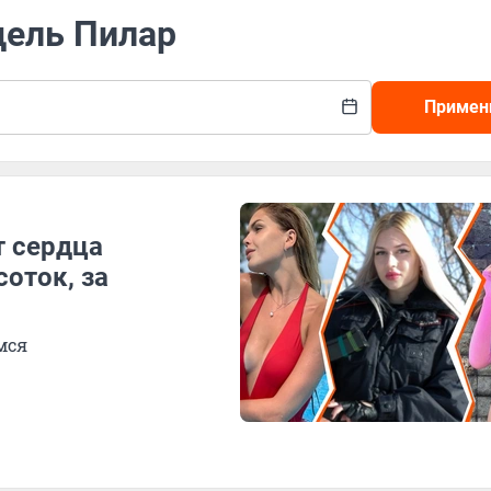
дель Пилар
Примен
т сердца
соток, за
мся