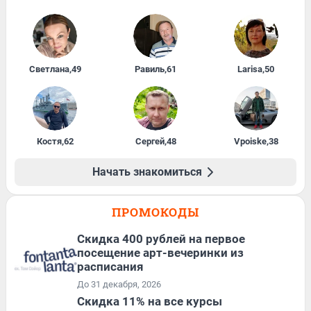
Светлана
,
49
Равиль
,
61
Larisa
,
50
Костя
,
62
Сергей
,
48
Vpoiske
,
38
Начать знакомиться
ПРОМОКОДЫ
Cкидка 400 рублей на первое
посещение арт-вечеринки из
расписания
До 31 декабря, 2026
Скидка 11% на все курсы