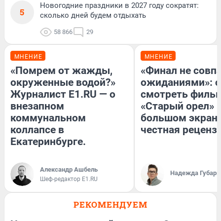
Новогодние праздники в 2027 году сократят:
5
сколько дней будем отдыхать
58 866
29
МНЕНИЕ
МНЕНИЕ
«Помрем от жажды,
«Финал не совпа
окруженные водой?»
ожиданиями»: с
Журналист E1.RU — о
смотреть филь
внезапном
«Старый орел» 
коммунальном
большом экран
коллапсе в
честная реценз
Екатеринбурге.
Александр Ашбель
Надежда Губарь
Шеф-редактор E1.RU
РЕКОМЕНДУЕМ