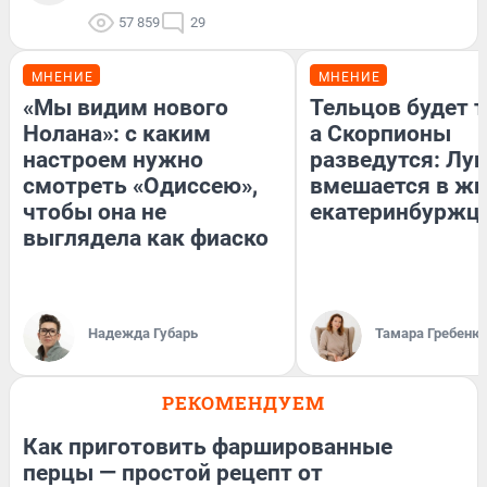
57 859
29
МНЕНИЕ
МНЕНИЕ
«Мы видим нового
Тельцов будет т
Нолана»: с каким
а Скорпионы
настроем нужно
разведутся: Лун
смотреть «Одиссею»,
вмешается в ж
чтобы она не
екатеринбуржц
выглядела как фиаско
Надежда Губарь
Тамара Гребеню
РЕКОМЕНДУЕМ
Как приготовить фаршированные
перцы — простой рецепт от