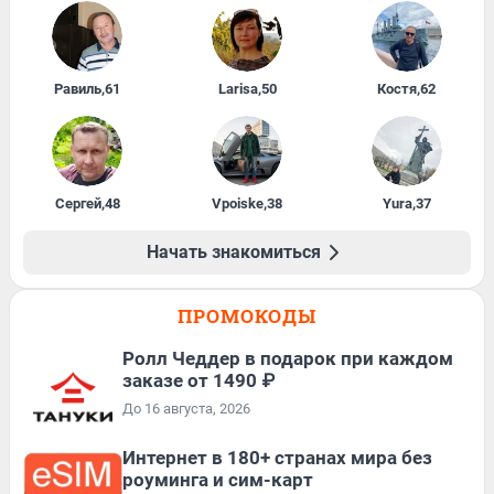
Равиль
,
61
Larisa
,
50
Костя
,
62
Сергей
,
48
Vpoiske
,
38
Yura
,
37
Начать знакомиться
ПРОМОКОДЫ
Ролл Чеддер в подарок при каждом
заказе от 1490 ₽
До 16 августа, 2026
Интернет в 180+ странах мира без
роуминга и сим-карт