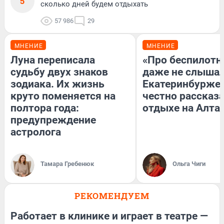
5
сколько дней будем отдыхать
57 986
29
МНЕНИЕ
МНЕНИЕ
Луна переписала
«Про беспилотн
судьбу двух знаков
даже не слышал
зодиака. Их жизнь
Екатеринбурже
круто поменяется на
честно рассказа
полтора года:
отдыхе на Алта
предупреждение
астролога
Тамара Гребенюк
Ольга Чиги
РЕКОМЕНДУЕМ
Работает в клинике и играет в театре —