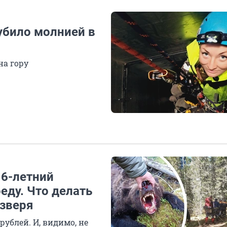
убило молнией в
на гору
16-летний
еду. Что делать
 зверя
ублей. И, видимо, не