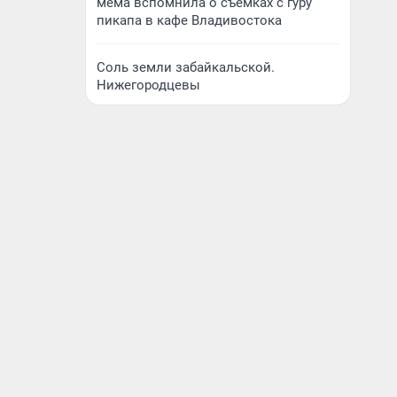
мема вспомнила о съемках с гуру
пикапа в кафе Владивостока
Соль земли забайкальской.
Нижегородцевы