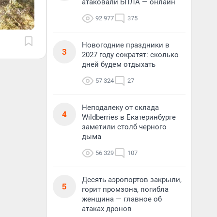
атаковали БПЛА — онлайн
92 977
375
Новогодние праздники в
3
2027 году сократят: сколько
дней будем отдыхать
57 324
27
Неподалеку от склада
4
Wildberries в Екатеринбурге
заметили столб черного
дыма
56 329
107
Десять аэропортов закрыли,
5
горит промзона, погибла
женщина — главное об
атаках дронов