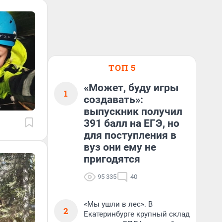
ТОП 5
«Может, буду игры
1
создавать»:
выпускник получил
391 балл на ЕГЭ, но
для поступления в
вуз они ему не
пригодятся
95 335
40
«Мы ушли в лес». В
2
Екатеринбурге крупный склад