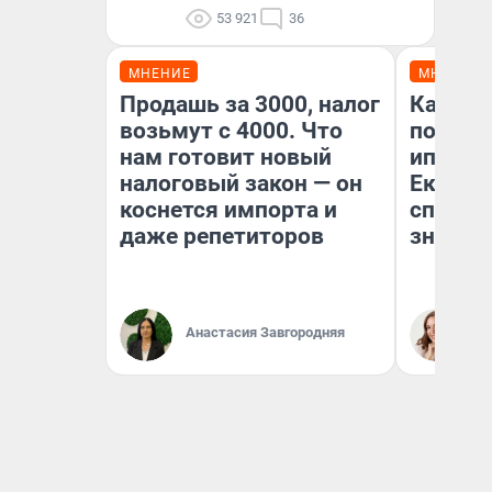
53 921
36
МНЕНИЕ
МНЕНИЕ
Продашь за 3000, налог
Как ве
возьмут с 4000. Что
после 
нам готовит новый
ипотек
налоговый закон — он
Екатер
коснется импорта и
способ
даже репетиторов
знают 
Анастасия Завгородняя
Ан