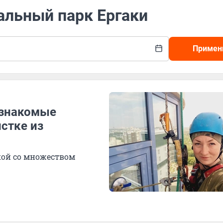
альный парк Ергаки
Примен
 знакомые
стке из
кой со множеством