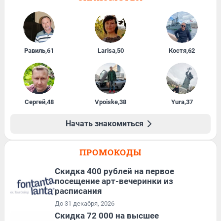
Равиль
,
61
Larisa
,
50
Костя
,
62
Сергей
,
48
Vpoiske
,
38
Yura
,
37
Начать знакомиться
ПРОМОКОДЫ
Cкидка 400 рублей на первое
посещение арт-вечеринки из
расписания
До 31 декабря, 2026
Скидка 72 000 на высшее