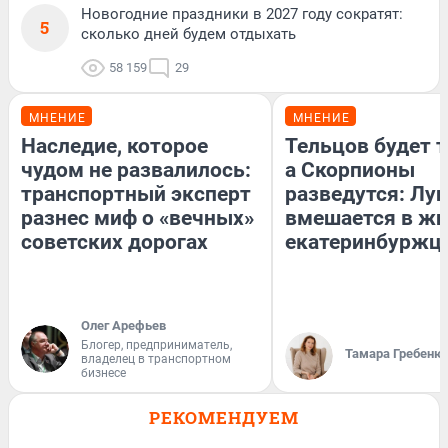
Новогодние праздники в 2027 году сократят:
5
сколько дней будем отдыхать
58 159
29
МНЕНИЕ
МНЕНИЕ
Наследие, которое
Тельцов будет т
чудом не развалилось:
а Скорпионы
транспортный эксперт
разведутся: Лун
разнес миф о «вечных»
вмешается в ж
советских дорогах
екатеринбуржц
Олег Арефьев
Блогер, предприниматель,
Тамара Гребеню
владелец в транспортном
бизнесе
РЕКОМЕНДУЕМ