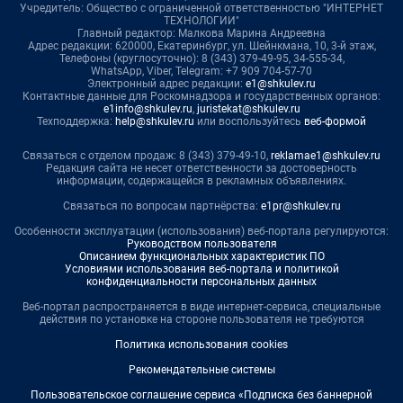
Учредитель: Общество с ограниченной ответственностью "ИНТЕРНЕТ
ТЕХНОЛОГИИ"
Главный редактор: Малкова Марина Андреевна
Адрес редакции: 620000, Екатеринбург, ул. Шейнкмана, 10, 3-й этаж,
Телефоны (круглосуточно): 8 (343) 379-49-95, 34-555-34,
WhatsApp, Viber, Telegram: +7 909 704-57-70
Электронный адрес редакции:
e1@shkulev.ru
Контактные данные для Роскомнадзора и государственных органов:
e1info@shkulev.ru
,
juristekat@shkulev.ru
Техподдержка:
help@shkulev.ru
или воспользуйтесь
веб-формой
Связаться с отделом продаж: 8 (343) 379-49-10,
reklamae1@shkulev.ru
Редакция сайта не несет ответственности за достоверность
информации, содержащейся в рекламных объявлениях.
Связаться по вопросам партнёрства:
e1pr@shkulev.ru
Особенности эксплуатации (использования) веб-портала регулируются:
Руководством пользователя
Описанием функциональных характеристик ПО
Условиями использования веб-портала и политикой
конфиденциальности персональных данных
Веб-портал распространяется в виде интернет-сервиса, специальные
действия по установке на стороне пользователя не требуются
Политика использования cookies
Рекомендательные системы
Пользовательское соглашение сервиса «Подписка без баннерной