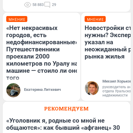
58 883
29
МНЕНИЕ
МНЕНИЕ
«Нет некрасивых
Новостройки ст
городов, есть
нужны? Экспер
недофинансированные».
указал на
Путешественники
неожиданный р
проехали 2000
рынка жилья
километров по Уралу на
машине — стоило ли оно
того
Михаил Хорьков
руководитель ан
Екатерина Литкевич
отдела Уральско
недвижимости
РЕКОМЕНДУЕМ
«Уголовник я, родные со мной не
общаются»: как бывший «афганец» 30