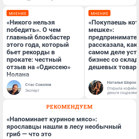
МНЕНИЕ
МНЕНИЕ
«Никого нельзя
«Покупаешь кот
победить». О чем
мешке»:
главный блокбастер
предпринимате
этого года, который
рассказала, как
бьет рекорды в
самом деле уст
прокате: честный
бизнес со скла
отзыв на «Одиссею»
дешевых товар
Нолана
Наталья Шорохо
Стас Соколов
Открыла кофейну
Эксперт
деньги соцразви
РЕКОМЕНДУЕМ
«Напоминает куриное мясо»:
ярославцы нашли в лесу необычный
гриб — что это