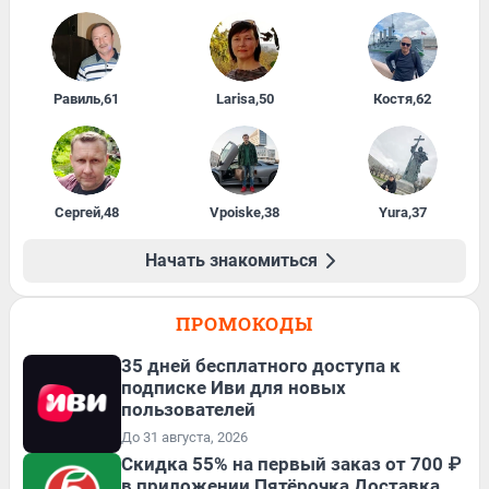
Равиль
,
61
Larisa
,
50
Костя
,
62
Сергей
,
48
Vpoiske
,
38
Yura
,
37
Начать знакомиться
ПРОМОКОДЫ
35 дней бесплатного доступа к
подписке Иви для новых
пользователей
До 31 августа, 2026
Скидка 55% на первый заказ от 700 ₽
в приложении Пятёрочка Доставка