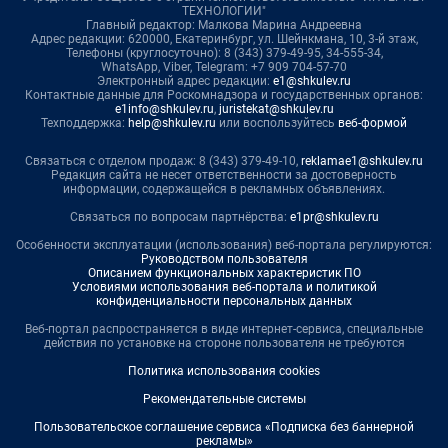
ТЕХНОЛОГИИ"
Главный редактор: Малкова Марина Андреевна
Адрес редакции: 620000, Екатеринбург, ул. Шейнкмана, 10, 3-й этаж,
Телефоны (круглосуточно): 8 (343) 379-49-95, 34-555-34,
WhatsApp, Viber, Telegram: +7 909 704-57-70
Электронный адрес редакции:
e1@shkulev.ru
Контактные данные для Роскомнадзора и государственных органов:
e1info@shkulev.ru
,
juristekat@shkulev.ru
Техподдержка:
help@shkulev.ru
или воспользуйтесь
веб-формой
Связаться с отделом продаж: 8 (343) 379-49-10,
reklamae1@shkulev.ru
Редакция сайта не несет ответственности за достоверность
информации, содержащейся в рекламных объявлениях.
Связаться по вопросам партнёрства:
e1pr@shkulev.ru
Особенности эксплуатации (использования) веб-портала регулируются:
Руководством пользователя
Описанием функциональных характеристик ПО
Условиями использования веб-портала и политикой
конфиденциальности персональных данных
Веб-портал распространяется в виде интернет-сервиса, специальные
действия по установке на стороне пользователя не требуются
Политика использования cookies
Рекомендательные системы
Пользовательское соглашение сервиса «Подписка без баннерной
рекламы»