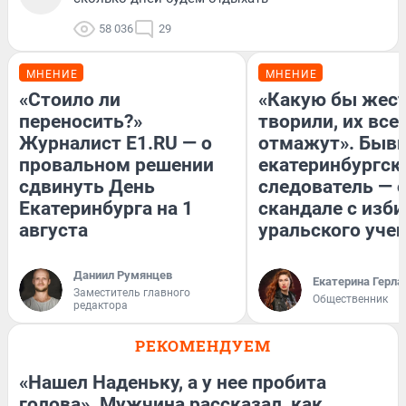
58 036
29
МНЕНИЕ
МНЕНИЕ
«Стоило ли
«Какую бы жест
переносить?»
творили, их все
Журналист E1.RU — о
отмажут». Быв
провальном решении
екатеринбургск
сдвинуть День
следователь — 
Екатеринбурга на 1
скандале с изб
августа
уральского уче
Даниил Румянцев
Екатерина Герла
Заместитель главного
Общественник
редактора
РЕКОМЕНДУЕМ
«Нашел Наденьку, а у нее пробита
голова». Мужчина рассказал, как