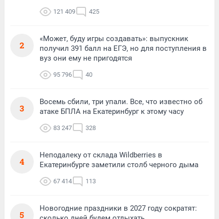
121 409
425
«Может, буду игры создавать»: выпускник
2
получил 391 балл на ЕГЭ, но для поступления в
вуз они ему не пригодятся
95 796
40
Восемь сбили, три упали. Все, что известно об
3
атаке БПЛА на Екатеринбург к этому часу
83 247
328
Неподалеку от склада Wildberries в
4
Екатеринбурге заметили столб черного дыма
67 414
113
Новогодние праздники в 2027 году сократят:
5
сколько дней будем отдыхать