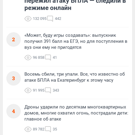
пережил атаку БПЛА — следили в
режиме онлайн
132 095
442
«Может, буду игры создавать»: выпускник
2
получил 391 балл на ЕГЭ, но для поступления в
вуз они ему не пригодятся
96 858
41
Восемь сбили, три упали. Все, что известно об
3
атаке БПЛА на Екатеринбург к этому часу
91 995
343
Дроны ударили по десяткам многоквартирных
4
домов, многие охватил огонь, пострадали дети:
главное об атаке
89 782
35