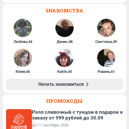
ЗНАКОМСТВА
Любовь
,
44
Денис
,
48
Светлана
,
49
Юлия
,
46
Katrin
,
45
Равиль
,
61
Начать знакомиться
ПРОМОКОДЫ
Ролл сливочный с тунцом в подарок к
заказу от 999 рублей до 30.09
До 11 сентября, 2026