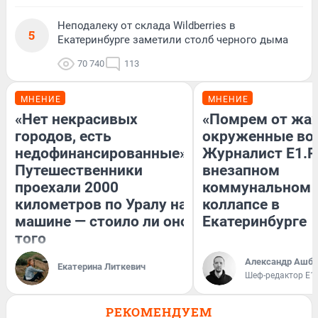
Неподалеку от склада Wildberries в
5
Екатеринбурге заметили столб черного дыма
70 740
113
МНЕНИЕ
МНЕНИЕ
«Нет некрасивых
«Помрем от жа
городов, есть
окруженные во
недофинансированные».
Журналист E1.R
Путешественники
внезапном
проехали 2000
коммунальном
километров по Уралу на
коллапсе в
машине — стоило ли оно
Екатеринбурге
того
Александр Ашбе
Екатерина Литкевич
Шеф-редактор E1
РЕКОМЕНДУЕМ