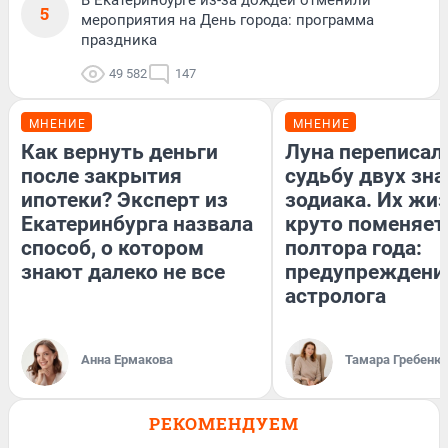
В Екатеринбурге из-за дождей отменили
5
мероприятия на День города: программа
праздника
49 582
147
МНЕНИЕ
МНЕНИЕ
Как вернуть деньги
Луна переписал
после закрытия
судьбу двух зна
ипотеки? Эксперт из
зодиака. Их жи
Екатеринбурга назвала
круто поменяет
способ, о котором
полтора года:
знают далеко не все
предупреждени
астролога
Анна Ермакова
Тамара Гребеню
РЕКОМЕНДУЕМ