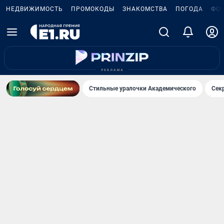
НЕДВИЖИМОСТЬ
ПРОМОКОДЫ
ЗНАКОМСТВА
ПОГОДА
ФО
Стильные уралочки Академического
Сек