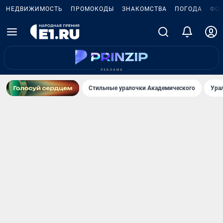
НЕДВИЖИМОСТЬ
ПРОМОКОДЫ
ЗНАКОМСТВА
ПОГОДА
ФО
Стильные уралочки Академического
Ура