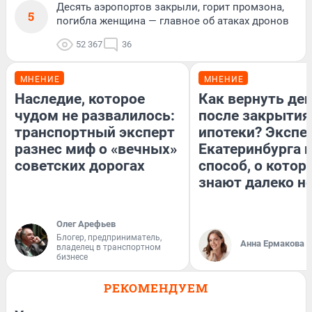
Десять аэропортов закрыли, горит промзона,
5
погибла женщина — главное об атаках дронов
52 367
36
МНЕНИЕ
МНЕНИЕ
Наследие, которое
Как вернуть де
чудом не развалилось:
после закрытия
транспортный эксперт
ипотеки? Экспе
разнес миф о «вечных»
Екатеринбурга 
советских дорогах
способ, о котор
знают далеко не
Олег Арефьев
Блогер, предприниматель,
Анна Ермакова
владелец в транспортном
бизнесе
РЕКОМЕНДУЕМ