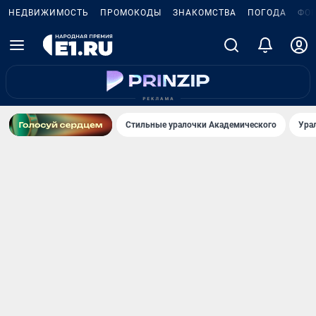
НЕДВИЖИМОСТЬ
ПРОМОКОДЫ
ЗНАКОМСТВА
ПОГОДА
ФО
Стильные уралочки Академического
Ура