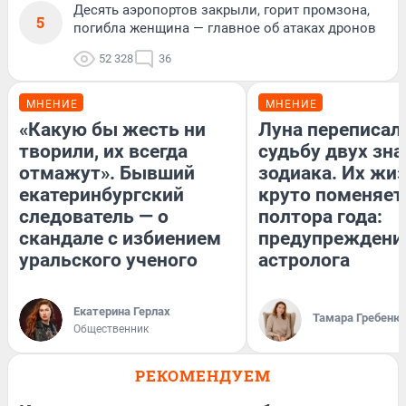
Десять аэропортов закрыли, горит промзона,
5
погибла женщина — главное об атаках дронов
52 328
36
МНЕНИЕ
МНЕНИЕ
«Какую бы жесть ни
Луна переписал
творили, их всегда
судьбу двух зна
отмажут». Бывший
зодиака. Их жи
екатеринбургский
круто поменяет
следователь — о
полтора года:
скандале с избиением
предупреждени
уральского ученого
астролога
Екатерина Герлах
Тамара Гребеню
Общественник
РЕКОМЕНДУЕМ