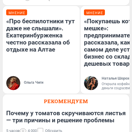
МНЕНИЕ
МНЕНИЕ
«Про беспилотники тут
«Покупаешь кот
даже не слышали».
мешке»:
Екатеринбурженка
предпринимате
честно рассказала об
рассказала, как
отдыхе на Алтае
самом деле уст
бизнес со скла
дешевых товар
Наталья Шорохо
Ольга Чиги
Открыла кофейну
деньги соцразви
РЕКОМЕНДУЕМ
Почему у томатов скручиваются листья
— три причины и решение проблемы
5 часов
4 000
Обсудить