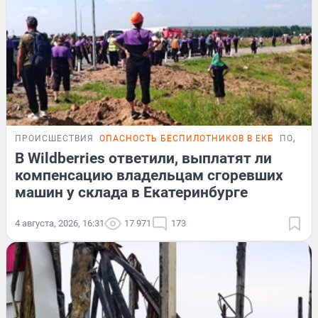
ПРОИСШЕСТВИЯ
ОПАСНОСТЬ БЕСПИЛОТНИКОВ В ЕКБ
ПОДРО
В Wildberries ответили, выплатят ли
компенсацию владельцам сгоревших
машин у склада в Екатеринбурге
4 августа, 2026, 16:31
17 971
173