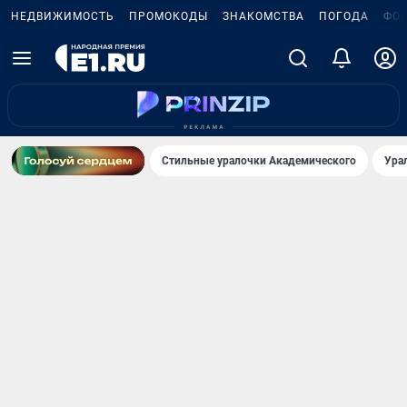
НЕДВИЖИМОСТЬ
ПРОМОКОДЫ
ЗНАКОМСТВА
ПОГОДА
ФО
Стильные уралочки Академического
Ура