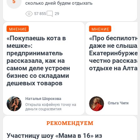
5
сколько дней будем отдыхать
57 855
29
МНЕНИЕ
МНЕНИЕ
«Покупаешь кота в
«Про беспилотн
мешке»:
даже не слышал
предприниматель
Екатеринбурже
рассказала, как на
честно рассказа
самом деле устроен
отдыхе на Алта
бизнес со складами
дешевых товаров
Наталья Шорохова
Ольга Чиги
Открыла кофейную точку на
деньги соцразвития
РЕКОМЕНДУЕМ
Участницу шоу «Мама в 16» из