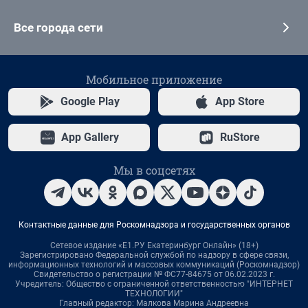
Все города сети
Мобильное приложение
Google Play
App Store
App Gallery
RuStore
Мы в соцсетях
Контактные данные для Роскомнадзора и государственных органов
Сетевое издание «Е1.РУ Екатеринбург Онлайн» (18+)
Зарегистрировано Федеральной службой по надзору в сфере связи,
информационных технологий и массовых коммуникаций (Роскомнадзор)
Свидетельство о регистрации № ФС77-84675 от 06.02.2023 г.
Учредитель: Общество с ограниченной ответственностью "ИНТЕРНЕТ
ТЕХНОЛОГИИ"
Главный редактор: Малкова Марина Андреевна