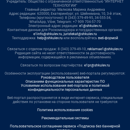
Учредитель: Общество с ограниченной ответственностью "ИНТЕРНЕТ
ТЕХНОЛОГИИ"
Главный редактор: Малкова Марина Андреевна
Адрес редакции: 620000, Екатеринбург, ул. Шейнкмана, 10, 3-й этаж,
Телефоны (круглосуточно): 8 (343) 379-49-95, 34-555-34,
WhatsApp, Viber, Telegram: +7 909 704-57-70
Электронный адрес редакции:
e1@shkulev.ru
Контактные данные для Роскомнадзора и государственных органов:
e1info@shkulev.ru
,
juristekat@shkulev.ru
Техподдержка:
help@shkulev.ru
или воспользуйтесь
веб-формой
Связаться с отделом продаж: 8 (343) 379-49-10,
reklamae1@shkulev.ru
Редакция сайта не несет ответственности за достоверность
информации, содержащейся в рекламных объявлениях.
Связаться по вопросам партнёрства:
e1pr@shkulev.ru
Особенности эксплуатации (использования) веб-портала регулируются:
Руководством пользователя
Описанием функциональных характеристик ПО
Условиями использования веб-портала и политикой
конфиденциальности персональных данных
Веб-портал распространяется в виде интернет-сервиса, специальные
действия по установке на стороне пользователя не требуются
Политика использования cookies
Рекомендательные системы
Пользовательское соглашение сервиса «Подписка без баннерной