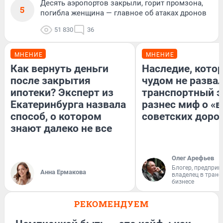
Десять аэропортов закрыли, горит промзона,
5
погибла женщина — главное об атаках дронов
51 830
36
МНЕНИЕ
МНЕНИЕ
Как вернуть деньги
Наследие, кото
после закрытия
чудом не разва
ипотеки? Эксперт из
транспортный э
Екатеринбурга назвала
разнес миф о «
способ, о котором
советских доро
знают далеко не все
Олег Арефьев
Блогер, предприн
Анна Ермакова
владелец в тран
бизнесе
РЕКОМЕНДУЕМ